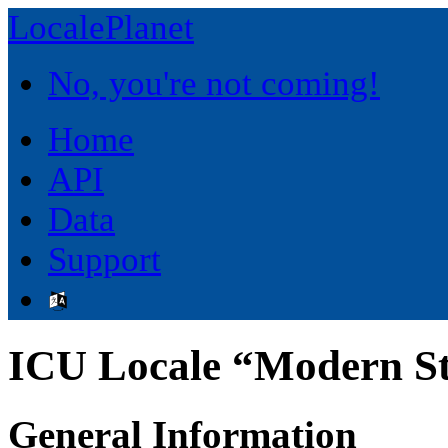
LocalePlanet
No, you're not coming!
Home
API
Data
Support
ICU Locale “Modern St
General Information