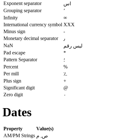
Exponent separator
اس
Grouping separator
٬
Infinity
∞
International currency symbol
XXX
Minus sign
-
Monetary decimal separator
٫
NaN
ليس رقم
Pad escape
*
Pattern Separator
؛
Percent
%
Per mill
؉
Plus sign
+
Significant digit
@
Zero digit
٠
Dates
Property
Value(s)
AM/PM Strings
ص, م