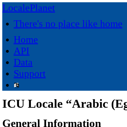
LocalePlanet
There's no place like home
Home
API
Data
Support
ICU Locale “Arabic (E
General Information