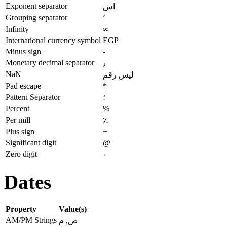
Exponent separator
اس
Grouping separator
٬
Infinity
∞
International currency symbol
EGP
Minus sign
-
Monetary decimal separator
٫
NaN
ليس رقم
Pad escape
*
Pattern Separator
؛
Percent
%
Per mill
؉
Plus sign
+
Significant digit
@
Zero digit
٠
Dates
Property
Value(s)
AM/PM Strings
ص, م