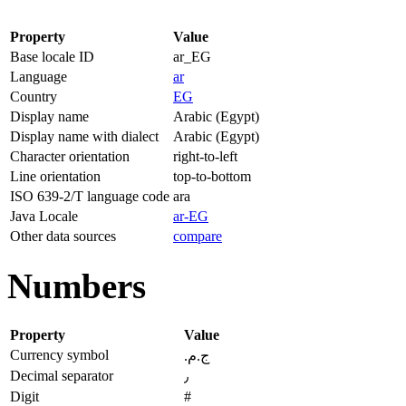
Property
Value
Base locale ID
ar_EG
Language
ar
Country
EG
Display name
Arabic (Egypt)
Display name with dialect
Arabic (Egypt)
Character orientation
right-to-left
Line orientation
top-to-bottom
ISO 639-2/T language code
ara
Java Locale
ar-EG
Other data sources
compare
Numbers
Property
Value
Currency symbol
ج.م.‏
Decimal separator
٫
Digit
#