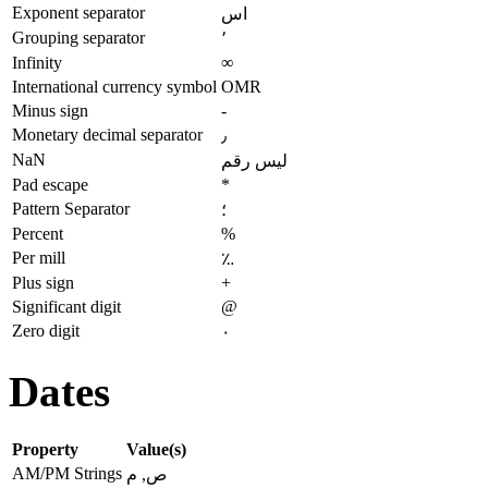
Exponent separator
اس
Grouping separator
٬
Infinity
∞
International currency symbol
OMR
Minus sign
-
Monetary decimal separator
٫
NaN
ليس رقم
Pad escape
*
Pattern Separator
؛
Percent
%
Per mill
؉
Plus sign
+
Significant digit
@
Zero digit
٠
Dates
Property
Value(s)
AM/PM Strings
ص, م