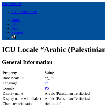
LocalePlanet
E.T. phone home
Home
API
Data
Support
ICU Locale “Arabic (Palestinian
General Information
Property
Value
Base locale ID
ar_PS
Language
ar
Country
PS
Display name
Arabic (Palestinian Territories)
Display name with dialect
Arabic (Palestinian Territories)
Character orientation
right-to-left