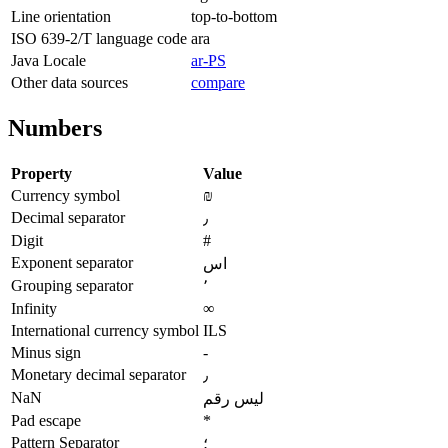
Line orientation
top-to-bottom
ISO 639-2/T language code
ara
Java Locale
ar-PS
Other data sources
compare
Numbers
Property
Value
Currency symbol
₪
Decimal separator
٫
Digit
#
Exponent separator
اس
Grouping separator
٬
Infinity
∞
International currency symbol
ILS
Minus sign
-
Monetary decimal separator
٫
NaN
ليس رقم
Pad escape
*
Pattern Separator
؛