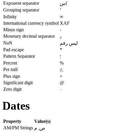
Exponent separator
اس
Grouping separator
٬
Infinity
∞
International currency symbol
XAF
Minus sign
-
Monetary decimal separator
٫
NaN
ليس رقم
Pad escape
*
Pattern Separator
؛
Percent
%
Per mill
؉
Plus sign
+
Significant digit
@
Zero digit
٠
Dates
Property
Value(s)
AM/PM Strings
ص, م