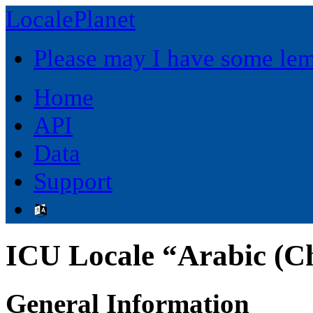
LocalePlanet
Please may I have some le
Home
API
Data
Support
ICU Locale “Arabic (C
General Information