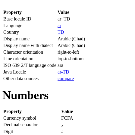
Property
Value
Base locale ID
ar_TD
Language
ar
Country
TD
Display name
Arabic (Chad)
Display name with dialect
Arabic (Chad)
Character orientation
right-to-left
Line orientation
top-to-bottom
ISO 639-2/T language code
ara
Java Locale
ar-TD
Other data sources
compare
Numbers
Property
Value
Currency symbol
FCFA
Decimal separator
٫
Digit
#