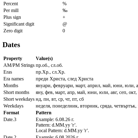
Percent
%
Per mill
‰
Plus sign
+
Significant digit
@
Zero digit
0
Dates
Property
Value(s)
AM/PM Strings
пр.об., сл.об.
Eras
пр.Хр., сл.Хр.
Era names
преди Христа, след Христа
Months
януари, февруари, март, април, май, юни, юли, 
Short months
яну, фев, март, апр, май, юни, юли, авг, сеп, окт,
Short weekdays
нд, пн, вт, ср, чт, пт, сб
Weekdays
неделя, понеделник, вторник, сряда, четвъртък, 
Format
Pattern
Date.3
Example: 6.08.26 г.
Pattern: d.MM.yy 'г'.
Local Pattern: d.MM.yy 'г'.
Date.2
Example: 6.08.2026 г.