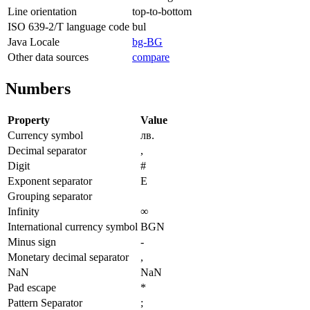
Line orientation
top-to-bottom
ISO 639-2/T language code
bul
Java Locale
bg-BG
Other data sources
compare
Numbers
Property
Value
Currency symbol
лв.
Decimal separator
,
Digit
#
Exponent separator
E
Grouping separator
Infinity
∞
International currency symbol
BGN
Minus sign
-
Monetary decimal separator
,
NaN
NaN
Pad escape
*
Pattern Separator
;