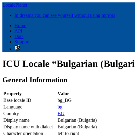
LocalePlanet
In dreams you can see yourself without using mirrors
Home
API
Data
Support
ICU Locale “Bulgarian (Bulgar
General Information
Property
Value
Base locale ID
bg_BG
Language
bg
Country
BG
Display name
Bulgarian (Bulgaria)
Display name with dialect
Bulgarian (Bulgaria)
Character orientation
left-to-right