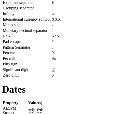
Exponent separator
E
Grouping separator
,
Infinity
∞
International currency symbol
XXX
Minus sign
-
Monetary decimal separator
.
NaN
NaN
Pad escape
*
Pattern Separator
;
Percent
%
Per mill
‰
Plus sign
+
Significant digit
@
Zero digit
0
Dates
Property
Value(s)
AM/PM
སྔ་དྲོ་, ཕྱི་དྲོ་
Strings