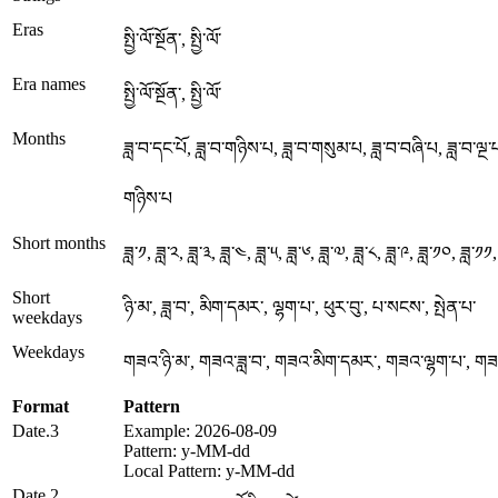
Eras
སྤྱི་ལོ་སྔོན་, སྤྱི་ལོ་
Era names
སྤྱི་ལོ་སྔོན་, སྤྱི་ལོ་
Months
ཟླ་བ་དང་པོ, ཟླ་བ་གཉིས་པ, ཟླ་བ་གསུམ་པ, ཟླ་བ་བཞི་པ, ཟླ་བ་ལྔ་པ
གཉིས་པ
Short months
ཟླ་༡, ཟླ་༢, ཟླ་༣, ཟླ་༤, ཟླ་༥, ཟླ་༦, ཟླ་༧, ཟླ་༨, ཟླ་༩, ཟླ་༡༠, ཟླ་༡༡
Short
ཉི་མ་, ཟླ་བ་, མིག་དམར་, ལྷག་པ་, ཕུར་བུ་, པ་སངས་, སྤེན་པ་
weekdays
Weekdays
གཟའ་ཉི་མ་, གཟའ་ཟླ་བ་, གཟའ་མིག་དམར་, གཟའ་ལྷག་པ་, གཟའ
Format
Pattern
Date.3
Example: 2026-08-09
Pattern: y-MM-dd
Local Pattern: y-MM-dd
Date.2