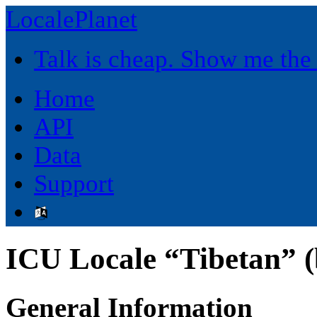
LocalePlanet
Talk is cheap. Show me the
Home
API
Data
Support
ICU Locale “Tibetan” (
General Information