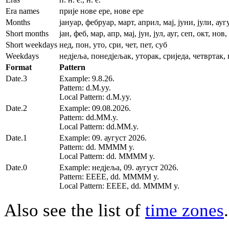
Era names
прије нове ере, нове ере
Months
јануар, фебруар, март, април, мај, јуни, јули, а
Short months
јан, феб, мар, апр, мај, јун, јул, ауг, сеп, окт, нов,
Short weekdays
нед, пон, уто, сри, чет, пет, суб
Weekdays
недјеља, понедјељак, уторак, сриједа, четвртак, 
Format
Pattern
Date.3
Example: 9.8.26.
Pattern: d.M.yy.
Local Pattern: d.M.yy.
Date.2
Example: 09.08.2026.
Pattern: dd.MM.y.
Local Pattern: dd.MM.y.
Date.1
Example: 09. аугуст 2026.
Pattern: dd. MMMM y.
Local Pattern: dd. MMMM y.
Date.0
Example: недјеља, 09. аугуст 2026.
Pattern: EEEE, dd. MMMM y.
Local Pattern: EEEE, dd. MMMM y.
Also see the list of
time zones
.