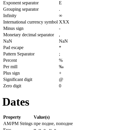
Exponent separator
E
Grouping separator
.
Infinity
∞
International currency symbol
XXX
Minus sign
-
Monetary decimal separator
,
NaN
NaN
Pad escape
*
Pattern Separator
;
Percent
%
Per mill
‰
Plus sign
+
Significant digit
@
Zero digit
0
Dates
Property
Value(s)
AM/PM Strings
пре подне, поподне
Eras
п. н. е., н. е.