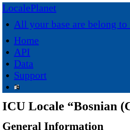
LocalePlanet
All your base are belong to
Home
API
Data
Support
ICU Locale “Bosnian (Cy
General Information