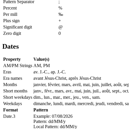
Pattern Separator
;
Percent
%
Per mill
‰
Plus sign
+
Significant digit
@
Zero digit
0
Dates
Property
Value(s)
AM/PM Strings
AM, PM
Eras
av. J.-C., ap. J.-C.
Era names
avant Jésus-Christ, après Jésus-Christ
Months
janvier, février, mars, avril, mai, juin, juillet, août
Short months
janv., févr., mars, avr., mai, juin, juil., août, sept., oct
Short weekdays
dim., lun., mar., mer., jeu., ven., sam.
Weekdays
dimanche, lundi, mardi, mercredi, jeudi, vendredi, s
Format
Pattern
Date.3
Example: 07/08/2026
Pattern: dd/MM/y
Local Pattern: dd/MM/y