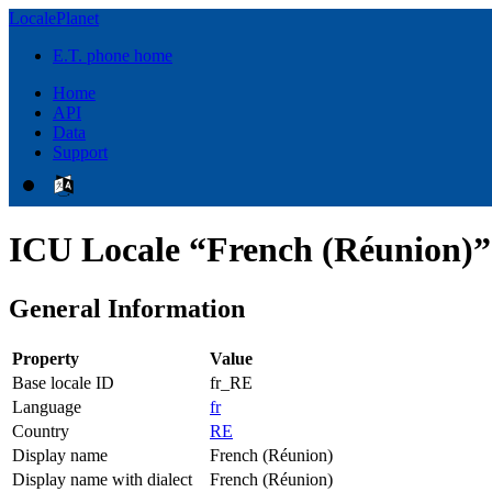
LocalePlanet
E.T. phone home
Home
API
Data
Support
ICU Locale “French (Réunion)”
General Information
Property
Value
Base locale ID
fr_RE
Language
fr
Country
RE
Display name
French (Réunion)
Display name with dialect
French (Réunion)