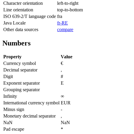
Character orientation
left-to-right
Line orientation
top-to-bottom
ISO 639-2/T language code
fra
Java Locale
fr-RE
Other data sources
compare
Numbers
Property
Value
Currency symbol
€
Decimal separator
,
Digit
#
Exponent separator
E
Grouping separator
Infinity
∞
International currency symbol
EUR
Minus sign
-
Monetary decimal separator
,
NaN
NaN
Pad escape
*