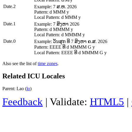
Date.2
Example: 7 ສ.ຫ. 2026
Pattern: d MMM y
Local Pattern: d MMM y
Date.1
Example: 7 ສິງຫາ 2026
Pattern: d MMMM y
Local Pattern: d MMMM y
Date.0
Example: ວັນສຸກ ທີ 7 ສິງຫາ ຄ.ສ. 2026
Pattern: EEEE ທີ d MMMM G y
Local Pattern: EEEE ທີ d MMMM G y
Also see the list of
time zones
.
Related ICU Locales
Parent: Lao (
lo
)
Feedback
| Validate:
HTML5
|