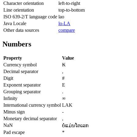
Character orientation
left-to-right
Line orientation
top-to-bottom
ISO 639-2/T language code
lao
Java Locale
lo-LA
Other data sources
compare
Numbers
Property
Value
Currency symbol
₭
Decimal separator
,
Digit
#
Exponent separator
E
Grouping separator
.
Infinity
∞
International currency symbol
LAK
Minus sign
-
Monetary decimal separator
,
NaN
ບໍ່​ແມ່ນ​ໂຕ​ເລກ
Pad escape
*