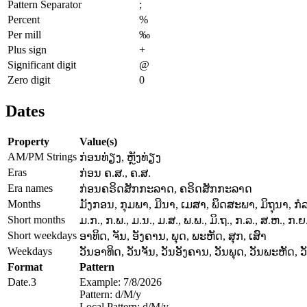
Pattern Separator
;
Percent
%
Per mill
‰
Plus sign
+
Significant digit
@
Zero digit
0
Dates
Property
Value(s)
AM/PM Strings
ກ່ອນທ່ຽງ, ຫຼັງທ່ຽງ
Eras
ກ່ອນ ຄ.ສ., ຄ.ສ.
Era names
ກ່ອນຄຣິດສັກກະລາດ, ຄຣິດສັກກະລາດ
Months
ມັງກອນ, ກຸມພາ, ມີນາ, ເມສາ, ພຶດສະພາ, ມິຖຸນາ, ກໍລ
Short months
ມ.ກ., ກ.ພ., ມ.ນ., ມ.ສ., ພ.ພ., ມິ.ຖ., ກ.ລ., ສ.ຫ., ກ.ຍ.
Short weekdays
ອາທິດ, ຈັນ, ອັງຄານ, ພຸດ, ພະຫັດ, ສຸກ, ເສົາ
Weekdays
ວັນອາທິດ, ວັນຈັນ, ວັນອັງຄານ, ວັນພຸດ, ວັນພະຫັດ, ວັ
Format
Pattern
Date.3
Example: 7/8/2026
Pattern: d/M/y
Local Pattern: d/M/y