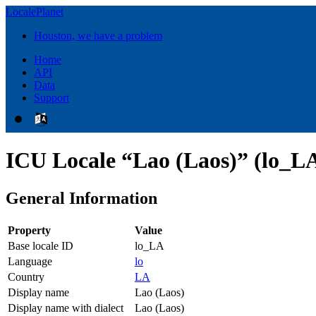
LocalePlanet
Houston, we have a problem
Home
API
Data
Support
ICU Locale “Lao (Laos)” (lo_L
General Information
Property
Value
Base locale ID
lo_LA
Language
lo
Country
LA
Display name
Lao (Laos)
Display name with dialect
Lao (Laos)