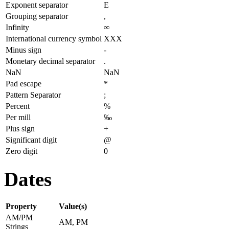
Exponent separator
E
Grouping separator
,
Infinity
∞
International currency symbol
XXX
Minus sign
-
Monetary decimal separator
.
NaN
NaN
Pad escape
*
Pattern Separator
;
Percent
%
Per mill
‰
Plus sign
+
Significant digit
@
Zero digit
0
Dates
Property
Value(s)
AM/PM
AM, PM
Strings