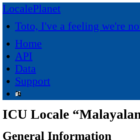
LocalePlanet
Toto, I've a feeling we're 
Home
API
Data
Support
ICU Locale “Malayala
General Information