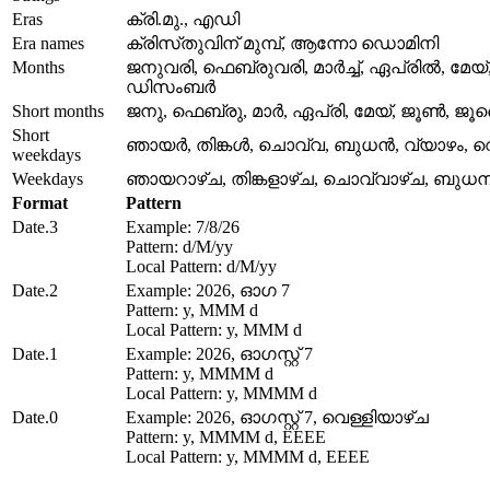
Eras
ക്രി.മു., എഡി
Era names
ക്രിസ്‌തുവിന് മുമ്പ്, ആന്നോ ഡൊമിനി
Months
ജനുവരി, ഫെബ്രുവരി, മാർച്ച്, ഏപ്രിൽ, മേയ
ഡിസംബർ
Short months
ജനു, ഫെബ്രു, മാർ, ഏപ്രി, മേയ്, ജൂൺ, ജൂ
Short
ഞായർ, തിങ്കൾ, ചൊവ്വ, ബുധൻ, വ്യാഴം, വെ
weekdays
Weekdays
ഞായറാഴ്‌ച, തിങ്കളാഴ്‌ച, ചൊവ്വാഴ്ച, ബുധനാഴ
Format
Pattern
Date.3
Example: 7/8/26
Pattern: d/M/yy
Local Pattern: d/M/yy
Date.2
Example: 2026, ഓഗ 7
Pattern: y, MMM d
Local Pattern: y, MMM d
Date.1
Example: 2026, ഓഗസ്റ്റ് 7
Pattern: y, MMMM d
Local Pattern: y, MMMM d
Date.0
Example: 2026, ഓഗസ്റ്റ് 7, വെള്ളിയാഴ്‌ച
Pattern: y, MMMM d, EEEE
Local Pattern: y, MMMM d, EEEE