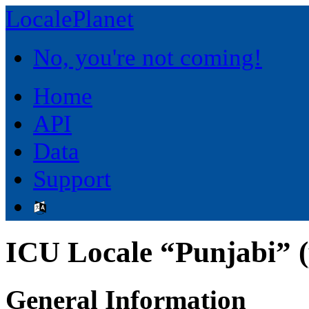
LocalePlanet
No, you're not coming!
Home
API
Data
Support
ICU Locale “Punjabi” (
General Information