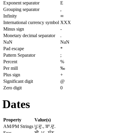
Exponent separator
E
Grouping separator
,
Infinity
∞
International currency symbol
XXX
Minus sign
-
Monetary decimal separator
.
NaN
NaN
Pad escape
*
Pattern Separator
;
Percent
%
Per mill
‰
Plus sign
+
Significant digit
@
Zero digit
0
Dates
Property
Value(s)
AM/PM Strings
ਪੂ.ਦੁ., ਬਾ.ਦੁ.
Eras
ਈ. ਪੂ., ਸੰਨ