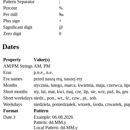
Pattern Separator
;
Percent
%
Per mill
‰
Plus sign
+
Significant digit
@
Zero digit
0
Dates
Property
Value(s)
AM/PM Strings
AM, PM
Eras
p.n.e., n.e.
Era names
przed naszą erą, naszej ery
Months
stycznia, lutego, marca, kwietnia, maja, czerwca, lip
Short months
sty, lut, mar, kwi, maj, cze, lip, sie, wrz, paź, lis, gru
Short weekdays
niedz., pon., wt., śr., czw., pt., sob.
Weekdays
niedziela, poniedziałek, wtorek, środa, czwartek, pią
Format
Pattern
Date.3
Example: 06.08.2026
Pattern: dd.MM.y
Local Pattern: dd.MM.y