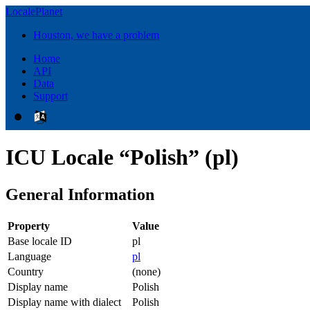
LocalePlanet
Houston, we have a problem
Home
API
Data
Support
ICU Locale “Polish” (pl)
General Information
Property
Value
Base locale ID
pl
Language
pl
Country
(none)
Display name
Polish
Display name with dialect
Polish