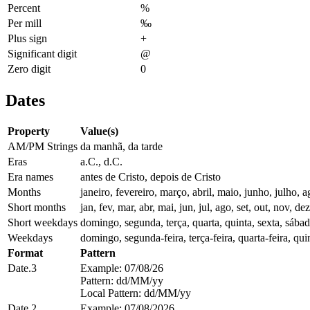
Percent
%
Per mill
‰
Plus sign
+
Significant digit
@
Zero digit
0
Dates
Property
Value(s)
AM/PM Strings
da manhã, da tarde
Eras
a.C., d.C.
Era names
antes de Cristo, depois de Cristo
Months
janeiro, fevereiro, março, abril, maio, junho, julho
Short months
jan, fev, mar, abr, mai, jun, jul, ago, set, out, nov, dez
Short weekdays
domingo, segunda, terça, quarta, quinta, sexta, sába
Weekdays
domingo, segunda-feira, terça-feira, quarta-feira, quin
Format
Pattern
Date.3
Example: 07/08/26
Pattern: dd/MM/yy
Local Pattern: dd/MM/yy
Date.2
Example: 07/08/2026