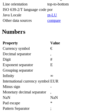
Line orientation
top-to-bottom
ISO 639-2/T language code
por
Java Locale
pt-LU
Other data sources
compare
Numbers
Property
Value
Currency symbol
€
Decimal separator
,
Digit
#
Exponent separator
E
Grouping separator
Infinity
∞
International currency symbol
EUR
Minus sign
-
Monetary decimal separator
,
NaN
NaN
Pad escape
*
Pattern Separator
;