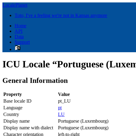
LocalePlanet
Toto, I've a feeling we're not in Kansas anymore
Home
API
Data
Support
ICU Locale “Portuguese (Luxe
General Information
Property
Value
Base locale ID
pt_LU
Language
pt
Country
LU
Display name
Portuguese (Luxembourg)
Display name with dialect
Portuguese (Luxembourg)
Character orientation
left-to-right