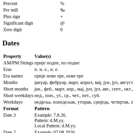
Percent
%
Per mill
‰
Plus sign
+
Significant digit
@
Zero digit
0
Dates
Property
Value(s)
AM/PM Strings
прије подне, по подне
Eras
п. н. е., н. е.
Era names
прије нове ере, нове ере
Months
јануар, фебруар, март, април, мај, јун, јул, авгу
Short months
јан., феб., март, апр., мај, јун, јул, авг., септ., окт.
Short weekdays
нед., пон., ут., ср., чет., пет., суб.
Weekdays
недјеља, понедељак, уторак, сриједа, четвртак, 
Format
Pattern
Date.3
Example: 7.8.26.
Pattern: d.M.yy.
Local Pattern: d.M.yy.
Date.2
Example: 07.08.2026.