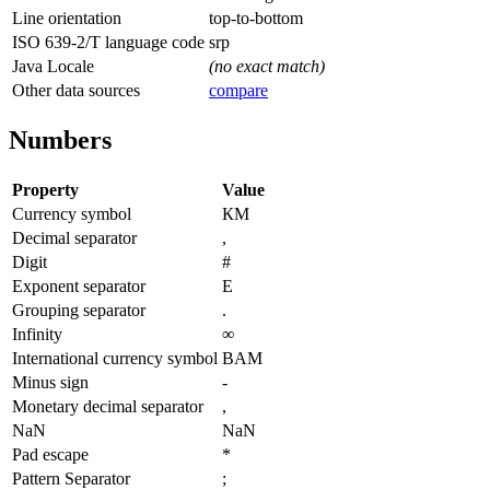
Line orientation
top-to-bottom
ISO 639-2/T language code
srp
Java Locale
(no exact match)
Other data sources
compare
Numbers
Property
Value
Currency symbol
КМ
Decimal separator
,
Digit
#
Exponent separator
E
Grouping separator
.
Infinity
∞
International currency symbol
BAM
Minus sign
-
Monetary decimal separator
,
NaN
NaN
Pad escape
*
Pattern Separator
;