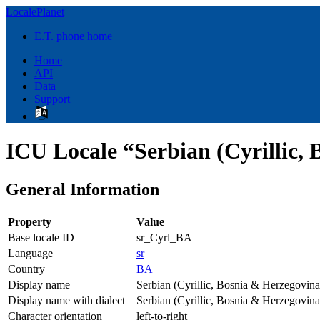
LocalePlanet
E.T. phone home
Home
API
Data
Support
ICU Locale “Serbian (Cyrillic,
General Information
Property
Value
Base locale ID
sr_Cyrl_BA
Language
sr
Country
BA
Display name
Serbian (Cyrillic, Bosnia & Herzegovina
Display name with dialect
Serbian (Cyrillic, Bosnia & Herzegovina
Character orientation
left-to-right