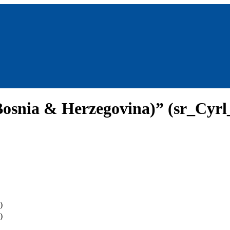
 Bosnia & Herzegovina)” (sr_Cyr
)
)