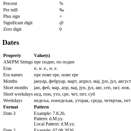
Percent
%
Per mill
‰
Plus sign
+
Significant digit
@
Zero digit
0
Dates
Property
Value(s)
AM/PM Strings
пре подне, по подне
Eras
п. н. е., н. е.
Era names
пре нове ере, нове ере
Months
јануар, фебруар, март, април, мај, јун, јул, авгу
Short months
јан, феб, мар, апр, мај, јун, јул, авг, сеп, окт, нов
Short weekdays
нед, пон, уто, сре, чет, пет, суб
Weekdays
недеља, понедељак, уторак, среда, четвртак, пет
Format
Pattern
Date.3
Example: 7.8.26.
Pattern: d.M.yy.
Local Pattern: d.M.yy.
Date.2
Example: 07.08.2026.