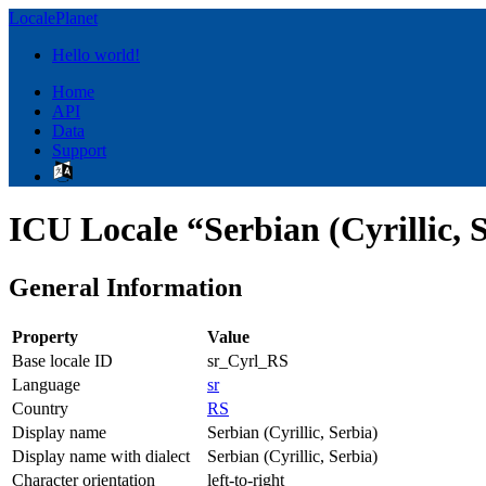
LocalePlanet
Hello world!
Home
API
Data
Support
ICU Locale “Serbian (Cyrillic, 
General Information
Property
Value
Base locale ID
sr_Cyrl_RS
Language
sr
Country
RS
Display name
Serbian (Cyrillic, Serbia)
Display name with dialect
Serbian (Cyrillic, Serbia)
Character orientation
left-to-right