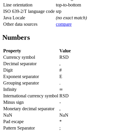
Line orientation
top-to-bottom
ISO 639-2/T language code
srp
Java Locale
(no exact match)
Other data sources
compare
Numbers
Property
Value
Currency symbol
RSD
Decimal separator
,
Digit
#
Exponent separator
E
Grouping separator
.
Infinity
∞
International currency symbol
RSD
Minus sign
-
Monetary decimal separator
,
NaN
NaN
Pad escape
*
Pattern Separator
;