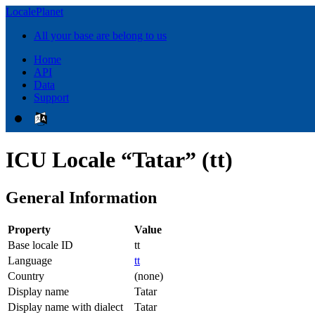
LocalePlanet
All your base are belong to us
Home
API
Data
Support
ICU Locale “Tatar” (tt)
General Information
Property
Value
Base locale ID
tt
Language
tt
Country
(none)
Display name
Tatar
Display name with dialect
Tatar