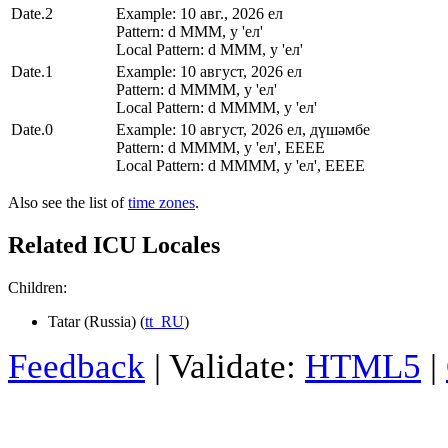
Date.2
Example: 10 авг., 2026 ел
Pattern: d MMM, y 'ел'
Local Pattern: d MMM, y 'ел'
Date.1
Example: 10 август, 2026 ел
Pattern: d MMMM, y 'ел'
Local Pattern: d MMMM, y 'ел'
Date.0
Example: 10 август, 2026 ел, дүшәмбе
Pattern: d MMMM, y 'ел', EEEE
Local Pattern: d MMMM, y 'ел', EEEE
Also see the list of
time zones
.
Related ICU Locales
Children:
Tatar (Russia) (
tt_RU
)
Feedback
| Validate:
HTML5
|