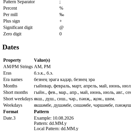
Pattern Separator
;
Percent
%
Per mill
‰
Plus sign
+
Significant digit
@
Zero digit
0
Dates
Property
Value(s)
AM/PM Strings
AM, PM
Eras
б.э.к., б.э.
Era names
безнең эрага кадәр, безнең эра
Months
гыйнвар, февраль, март, апрель, май, июнь, июль
Short months
гыйн., фев., мар., апр., май, июнь, июль, авг., сент
Short weekdays
якш., дүш., сиш., чәр., пәнҗ., җом., шим.
Weekdays
якшәмбе, дүшәмбе, сишәмбе, чәршәмбе, пәнҗеш
Format
Pattern
Date.3
Example: 10.08.2026
Pattern: dd.MM.y
Local Pattern: dd.MM.y