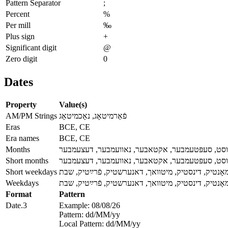
Pattern Separator
;
Percent
%
Per mill
‰
Plus sign
+
Significant digit
@
Zero digit
0
Dates
Property
Value(s)
AM/PM Strings
פֿאַרמיטאָג, נאָכמיטאָג
Eras
BCE, CE
Era names
BCE, CE
Months
לי, אויגוסט, סעפּטעמבער, אקטאבער, נאוועמבער, דעצעמבער
Short months
לי, אויגוסט, סעפּטעמבער, אקטאבער, נאוועמבער, דעצעמבער
Short weekdays
מאָנטיק, דינסטיק, מיטוואך, דאנערשטיק, פֿרײַטיק, שבת
Weekdays
מאָנטיק, דינסטיק, מיטוואך, דאנערשטיק, פֿרײַטיק, שבת
Format
Pattern
Date.3
Example: 08/08/26
Pattern: dd/MM/yy
Local Pattern: dd/MM/yy