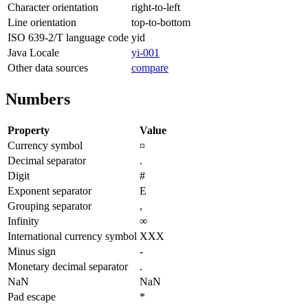
Character orientation
right-to-left
Line orientation
top-to-bottom
ISO 639-2/T language code
yid
Java Locale
yi-001
Other data sources
compare
Numbers
Property
Value
Currency symbol
¤
Decimal separator
.
Digit
#
Exponent separator
E
Grouping separator
,
Infinity
∞
International currency symbol
XXX
Minus sign
-
Monetary decimal separator
.
NaN
NaN
Pad escape
*