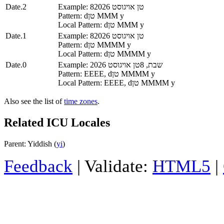
Date.2
Example: 8טן אויגוסט 2026
Pattern: dטן MMM y
Local Pattern: dטן MMM y
Date.1
Example: 8טן אויגוסט 2026
Pattern: dטן MMMM y
Local Pattern: dטן MMMM y
Date.0
Example: שבת, 8טן אויגוסט 2026
Pattern: EEEE, dטן MMMM y
Local Pattern: EEEE, dטן MMMM y
Also see the list of
time zones
.
Related ICU Locales
Parent: Yiddish (
yi
)
Feedback
| Validate:
HTML5
|