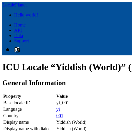
LocalePlanet
Hello world!
Home
API
Data
Support
ICU Locale “Yiddish (World)” (
General Information
Property
Value
Base locale ID
yi_001
Language
yi
Country
001
Display name
Yiddish (World)
Display name with dialect
Yiddish (World)