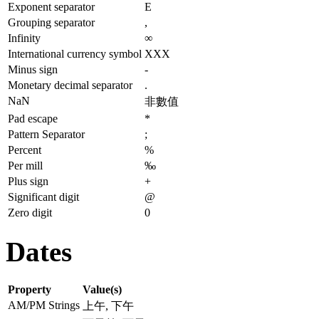
Exponent separator
E
Grouping separator
,
Infinity
∞
International currency symbol
XXX
Minus sign
-
Monetary decimal separator
.
NaN
非數值
Pad escape
*
Pattern Separator
;
Percent
%
Per mill
‰
Plus sign
+
Significant digit
@
Zero digit
0
Dates
Property
Value(s)
AM/PM Strings
上午, 下午