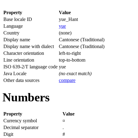
Property
Value
Base locale ID
yue_Hant
Language
yue
Country
(none)
Display name
Cantonese (Traditional)
Display name with dialect
Cantonese (Traditional)
Character orientation
left-to-right
Line orientation
top-to-bottom
ISO 639-2/T language code
yue
Java Locale
(no exact match)
Other data sources
compare
Numbers
Property
Value
Currency symbol
¤
Decimal separator
.
Digit
#