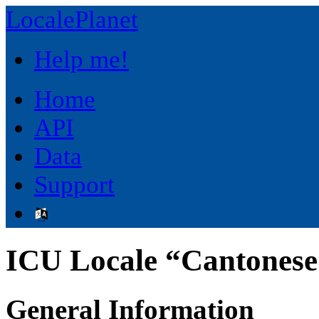
LocalePlanet
Help me!
Home
API
Data
Support
ICU Locale “Cantonese 
General Information