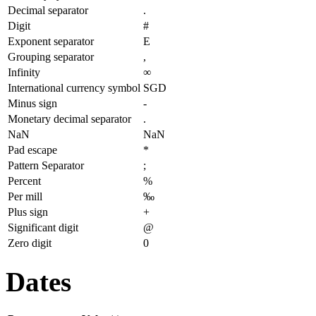
Decimal separator
.
Digit
#
Exponent separator
E
Grouping separator
,
Infinity
∞
International currency symbol
SGD
Minus sign
-
Monetary decimal separator
.
NaN
NaN
Pad escape
*
Pattern Separator
;
Percent
%
Per mill
‰
Plus sign
+
Significant digit
@
Zero digit
0
Dates