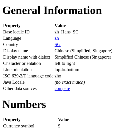
General Information
Property
Value
Base locale ID
zh_Hans_SG
Language
zh
Country
SG
Display name
Chinese (Simplified, Singapore)
Display name with dialect
Simplified Chinese (Singapore)
Character orientation
left-to-right
Line orientation
top-to-bottom
ISO 639-2/T language code
zho
Java Locale
(no exact match)
Other data sources
compare
Numbers
Property
Value
Currency symbol
$