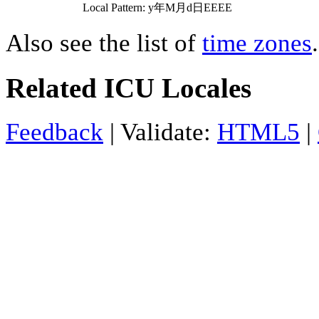
Local Pattern: y年M月d日EEEE
Also see the list of
time zones
.
Related ICU Locales
Feedback
| Validate:
HTML5
|