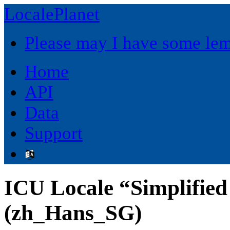
LocalePlanet
Please may I have some le
Home
API
Data
Support
ICU Locale “Simplified
(zh_Hans_SG)