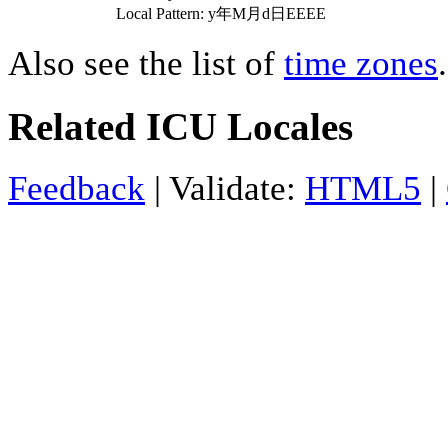
Local Pattern: y年M月d日EEEE
Also see the list of
time zones
.
Related ICU Locales
Feedback
| Validate:
HTML5
|