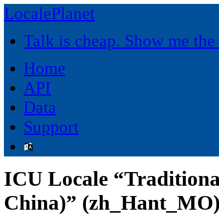
LocalePlanet
Talk is cheap. Show me the
Home
API
Data
Support
ICU Locale “Tradition
China)” (zh_Hant_MO