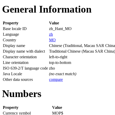
General Information
Property
Value
Base locale ID
zh_Hant_MO
Language
zh
Country
MO
Display name
Chinese (Traditional, Macau SAR China
Display name with dialect
Traditional Chinese (Macau SAR China
Character orientation
left-to-right
Line orientation
top-to-bottom
ISO 639-2/T language code
zho
Java Locale
(no exact match)
Other data sources
compare
Numbers
Property
Value
Currency symbol
MOP$