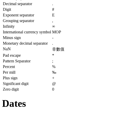
Decimal separator
.
Digit
#
Exponent separator
E
Grouping separator
,
Infinity
∞
International currency symbol
MOP
Minus sign
-
Monetary decimal separator
.
NaN
非數值
Pad escape
*
Pattern Separator
;
Percent
%
Per mill
‰
Plus sign
+
Significant digit
@
Zero digit
0
Dates