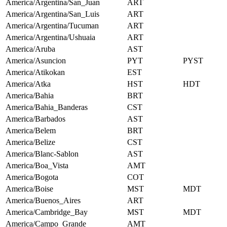
America/Argentina/San_Juan
ART
America/Argentina/San_Luis
ART
America/Argentina/Tucuman
ART
America/Argentina/Ushuaia
ART
America/Aruba
AST
America/Asuncion
PYT
PYST
America/Atikokan
EST
America/Atka
HST
HDT
America/Bahia
BRT
America/Bahia_Banderas
CST
America/Barbados
AST
America/Belem
BRT
America/Belize
CST
America/Blanc-Sablon
AST
America/Boa_Vista
AMT
America/Bogota
COT
America/Boise
MST
MDT
America/Buenos_Aires
ART
America/Cambridge_Bay
MST
MDT
America/Campo_Grande
AMT