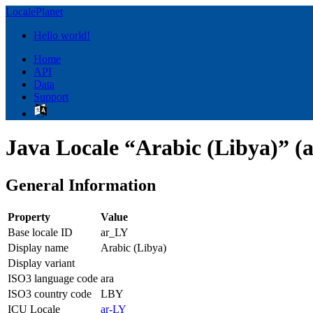
LocalePlanet
Hello world!
Home
API
Data
Support
Java Locale “Arabic (Libya)” (
General Information
Property
Value
Base locale ID
ar_LY
Display name
Arabic (Libya)
Display variant
ISO3 language code
ara
ISO3 country code
LBY
ICU Locale
ar-LY