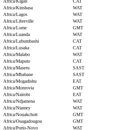
Africa/Kigali
CAT
Africa/Kinshasa
WAT
Africa/Lagos
WAT
Africa/Libreville
WAT
Africa/Lome
GMT
Africa/Luanda
WAT
Africa/Lubumbashi
CAT
Africa/Lusaka
CAT
Africa/Malabo
WAT
Africa/Maputo
CAT
Africa/Maseru
SAST
Africa/Mbabane
SAST
Africa/Mogadishu
EAT
Africa/Monrovia
GMT
Africa/Nairobi
EAT
Africa/Ndjamena
WAT
Africa/Niamey
WAT
Africa/Nouakchott
GMT
Africa/Ouagadougou
GMT
Africa/Porto-Novo
WAT