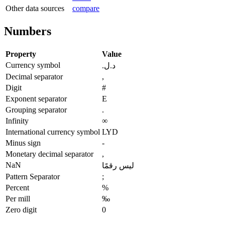
Other data sources
compare
Numbers
Property
Value
Currency symbol
د.ل.‏
Decimal separator
,
Digit
#
Exponent separator
E
Grouping separator
.
Infinity
∞
International currency symbol
LYD
Minus sign
-
Monetary decimal separator
,
NaN
ليس رقمًا
Pattern Separator
;
Percent
%
Per mill
‰
Zero digit
0