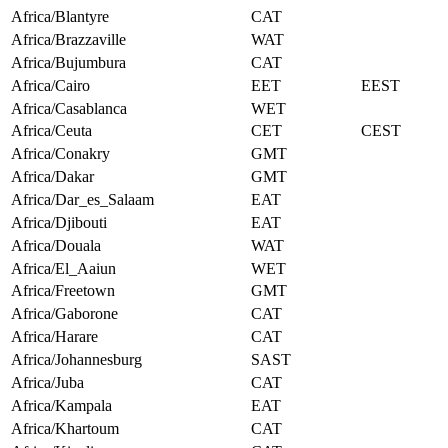
Africa/Blantyre
CAT
Africa/Brazzaville
WAT
Africa/Bujumbura
CAT
Africa/Cairo
EET
EEST
Africa/Casablanca
WET
Africa/Ceuta
CET
CEST
Africa/Conakry
GMT
Africa/Dakar
GMT
Africa/Dar_es_Salaam
EAT
Africa/Djibouti
EAT
Africa/Douala
WAT
Africa/El_Aaiun
WET
Africa/Freetown
GMT
Africa/Gaborone
CAT
Africa/Harare
CAT
Africa/Johannesburg
SAST
Africa/Juba
CAT
Africa/Kampala
EAT
Africa/Khartoum
CAT