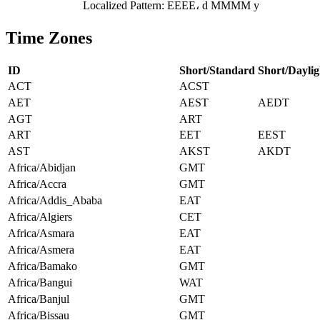
Localized Pattern: EEEE، d MMMM y
Time Zones
ID
Short/Standard
Short/Daylig
ACT
ACST
AET
AEST
AEDT
AGT
ART
ART
EET
EEST
AST
AKST
AKDT
Africa/Abidjan
GMT
Africa/Accra
GMT
Africa/Addis_Ababa
EAT
Africa/Algiers
CET
Africa/Asmara
EAT
Africa/Asmera
EAT
Africa/Bamako
GMT
Africa/Bangui
WAT
Africa/Banjul
GMT
Africa/Bissau
GMT