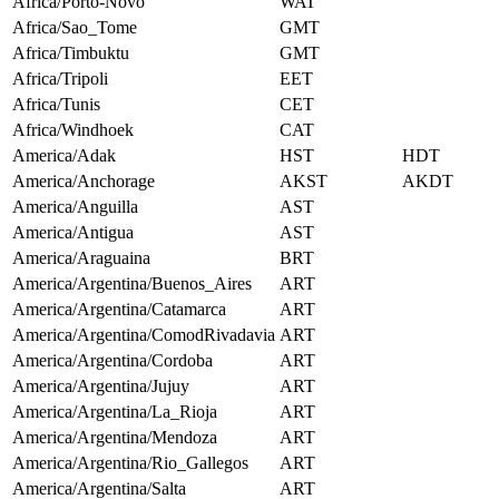
Africa/Porto-Novo
WAT
Africa/Sao_Tome
GMT
Africa/Timbuktu
GMT
Africa/Tripoli
EET
Africa/Tunis
CET
Africa/Windhoek
CAT
America/Adak
HST
HDT
America/Anchorage
AKST
AKDT
America/Anguilla
AST
America/Antigua
AST
America/Araguaina
BRT
America/Argentina/Buenos_Aires
ART
America/Argentina/Catamarca
ART
America/Argentina/ComodRivadavia
ART
America/Argentina/Cordoba
ART
America/Argentina/Jujuy
ART
America/Argentina/La_Rioja
ART
America/Argentina/Mendoza
ART
America/Argentina/Rio_Gallegos
ART
America/Argentina/Salta
ART