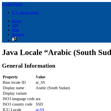
LocalePlanet
E.T. phone home
Home
API
Data
Support
Java Locale “Arabic (South Sud
General Information
Property
Value
Base locale ID
ar_SS
Display name
Arabic (South Sudan)
Display variant
ISO3 language code
ara
ISO3 country code
SSD
ICU Locale
ar-SS