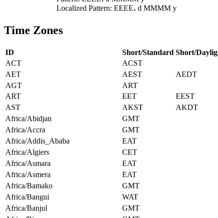
Localized Pattern: EEEE، d MMMM y
Time Zones
ID
Short/Standard
Short/Daylig
ACT
ACST
AET
AEST
AEDT
AGT
ART
ART
EET
EEST
AST
AKST
AKDT
Africa/Abidjan
GMT
Africa/Accra
GMT
Africa/Addis_Ababa
EAT
Africa/Algiers
CET
Africa/Asmara
EAT
Africa/Asmera
EAT
Africa/Bamako
GMT
Africa/Bangui
WAT
Africa/Banjul
GMT