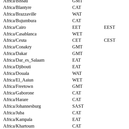
Africa/Bissau
GMT
Africa/Blantyre
CAT
Africa/Brazzaville
WAT
Africa/Bujumbura
CAT
Africa/Cairo
EET
EEST
Africa/Casablanca
WET
Africa/Ceuta
CET
CEST
Africa/Conakry
GMT
Africa/Dakar
GMT
Africa/Dar_es_Salaam
EAT
Africa/Djibouti
EAT
Africa/Douala
WAT
Africa/El_Aaiun
WET
Africa/Freetown
GMT
Africa/Gaborone
CAT
Africa/Harare
CAT
Africa/Johannesburg
SAST
Africa/Juba
CAT
Africa/Kampala
EAT
Africa/Khartoum
CAT