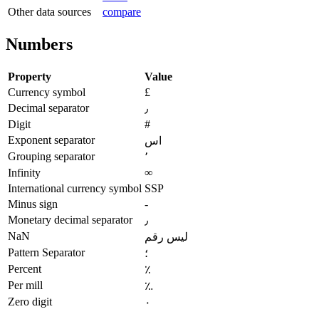
Other data sources
compare
Numbers
Property
Value
Currency symbol
£
Decimal separator
٫
Digit
#
Exponent separator
اس
Grouping separator
٬
Infinity
∞
International currency symbol
SSP
Minus sign
-
Monetary decimal separator
٫
NaN
ليس رقم
Pattern Separator
؛
Percent
٪
Per mill
؉
Zero digit
٠