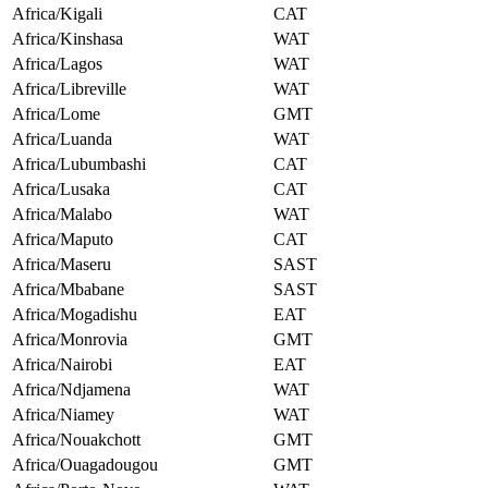
Africa/Kigali
CAT
Africa/Kinshasa
WAT
Africa/Lagos
WAT
Africa/Libreville
WAT
Africa/Lome
GMT
Africa/Luanda
WAT
Africa/Lubumbashi
CAT
Africa/Lusaka
CAT
Africa/Malabo
WAT
Africa/Maputo
CAT
Africa/Maseru
SAST
Africa/Mbabane
SAST
Africa/Mogadishu
EAT
Africa/Monrovia
GMT
Africa/Nairobi
EAT
Africa/Ndjamena
WAT
Africa/Niamey
WAT
Africa/Nouakchott
GMT
Africa/Ouagadougou
GMT