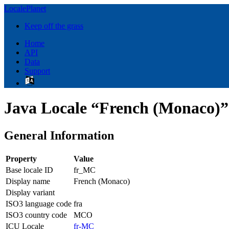
LocalePlanet
Keep off the grass
Home
API
Data
Support
Java Locale “French (Monaco)”
General Information
Property
Value
Base locale ID
fr_MC
Display name
French (Monaco)
Display variant
ISO3 language code
fra
ISO3 country code
MCO
ICU Locale
fr-MC