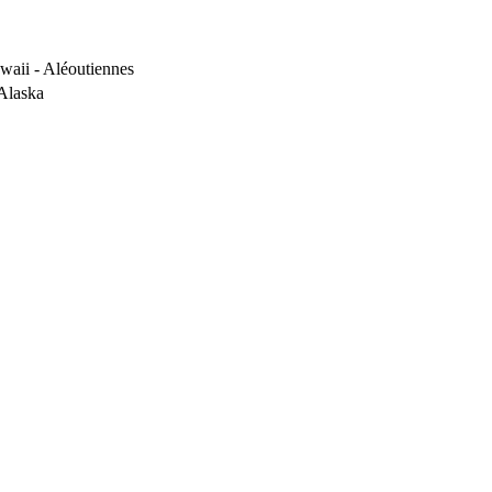
waii - Aléoutiennes
’Alaska