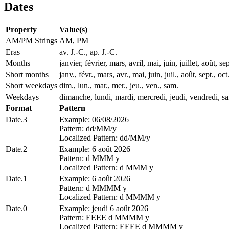
Dates
Property
Value(s)
AM/PM Strings
AM, PM
Eras
av. J.-C., ap. J.-C.
Months
janvier, février, mars, avril, mai, juin, juillet, août
Short months
janv., févr., mars, avr., mai, juin, juil., août, sept., oct
Short weekdays
dim., lun., mar., mer., jeu., ven., sam.
Weekdays
dimanche, lundi, mardi, mercredi, jeudi, vendredi, s
Format
Pattern
Date.3
Example: 06/08/2026
Pattern: dd/MM/y
Localized Pattern: dd/MM/y
Date.2
Example: 6 août 2026
Pattern: d MMM y
Localized Pattern: d MMM y
Date.1
Example: 6 août 2026
Pattern: d MMMM y
Localized Pattern: d MMMM y
Date.0
Example: jeudi 6 août 2026
Pattern: EEEE d MMMM y
Localized Pattern: EEEE d MMMM y