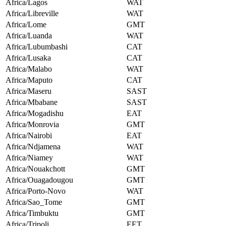
Africa/Lagos
WAT
Africa/Libreville
WAT
Africa/Lome
GMT
Africa/Luanda
WAT
Africa/Lubumbashi
CAT
Africa/Lusaka
CAT
Africa/Malabo
WAT
Africa/Maputo
CAT
Africa/Maseru
SAST
Africa/Mbabane
SAST
Africa/Mogadishu
EAT
Africa/Monrovia
GMT
Africa/Nairobi
EAT
Africa/Ndjamena
WAT
Africa/Niamey
WAT
Africa/Nouakchott
GMT
Africa/Ouagadougou
GMT
Africa/Porto-Novo
WAT
Africa/Sao_Tome
GMT
Africa/Timbuktu
GMT
Africa/Tripoli
EET