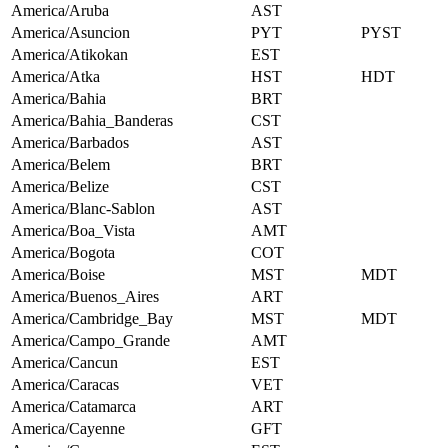
America/Aruba
AST
America/Asuncion
PYT
PYST
America/Atikokan
EST
America/Atka
HST
HDT
America/Bahia
BRT
America/Bahia_Banderas
CST
America/Barbados
AST
America/Belem
BRT
America/Belize
CST
America/Blanc-Sablon
AST
America/Boa_Vista
AMT
America/Bogota
COT
America/Boise
MST
MDT
America/Buenos_Aires
ART
America/Cambridge_Bay
MST
MDT
America/Campo_Grande
AMT
America/Cancun
EST
America/Caracas
VET
America/Catamarca
ART
America/Cayenne
GFT