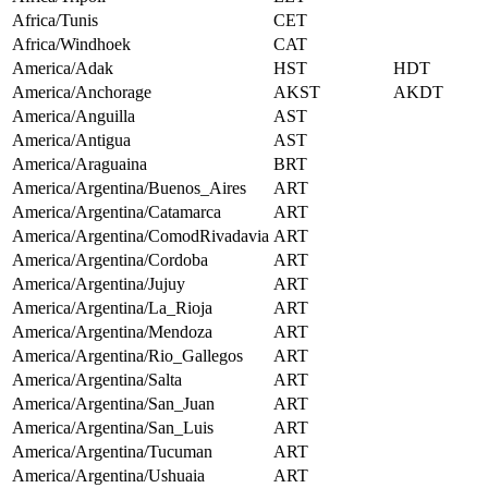
Africa/Tunis
CET
Africa/Windhoek
CAT
America/Adak
HST
HDT
America/Anchorage
AKST
AKDT
America/Anguilla
AST
America/Antigua
AST
America/Araguaina
BRT
America/Argentina/Buenos_Aires
ART
America/Argentina/Catamarca
ART
America/Argentina/ComodRivadavia
ART
America/Argentina/Cordoba
ART
America/Argentina/Jujuy
ART
America/Argentina/La_Rioja
ART
America/Argentina/Mendoza
ART
America/Argentina/Rio_Gallegos
ART
America/Argentina/Salta
ART
America/Argentina/San_Juan
ART
America/Argentina/San_Luis
ART
America/Argentina/Tucuman
ART
America/Argentina/Ushuaia
ART