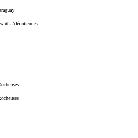
Paraguay
waii - Aléoutiennes
 Rocheuses
 Rocheuses