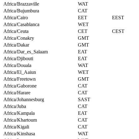
Africa/Brazzaville
WAT
Africa/Bujumbura
CAT
Africa/Cairo
EET
EEST
Africa/Casablanca
WET
Africa/Ceuta
CET
CEST
Africa/Conakry
GMT
Africa/Dakar
GMT
Africa/Dar_es_Salaam
EAT
Africa/Djibouti
EAT
Africa/Douala
WAT
Africa/El_Aaiun
WET
Africa/Freetown
GMT
Africa/Gaborone
CAT
Africa/Harare
CAT
Africa/Johannesburg
SAST
Africa/Juba
CAT
Africa/Kampala
EAT
Africa/Khartoum
CAT
Africa/Kigali
CAT
Africa/Kinshasa
WAT