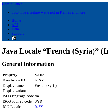
LocalePlanet
Toto, I've a feeling we're not in Kansas anymore
Home
API
Data
Support
Java Locale “French (Syria)” (f
General Information
Property
Value
Base locale ID
fr_SY
Display name
French (Syria)
Display variant
ISO3 language code
fra
ISO3 country code
SYR
ICU Locale
fr-SY