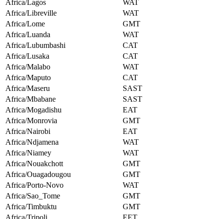
Africa/Lagos
WAT
Africa/Libreville
WAT
Africa/Lome
GMT
Africa/Luanda
WAT
Africa/Lubumbashi
CAT
Africa/Lusaka
CAT
Africa/Malabo
WAT
Africa/Maputo
CAT
Africa/Maseru
SAST
Africa/Mbabane
SAST
Africa/Mogadishu
EAT
Africa/Monrovia
GMT
Africa/Nairobi
EAT
Africa/Ndjamena
WAT
Africa/Niamey
WAT
Africa/Nouakchott
GMT
Africa/Ouagadougou
GMT
Africa/Porto-Novo
WAT
Africa/Sao_Tome
GMT
Africa/Timbuktu
GMT
Africa/Tripoli
EET