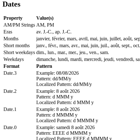
Dates
Property
Value(s)
AM/PM Strings
AM, PM
Eras
av. J.-C., ap. J.-C.
Months
janvier, février, mars, avril, mai, juin, juillet, août
Short months
janv., févr., mars, avr., mai, juin, juil., août, sept., oct
Short weekdays
dim., lun., mar., mer., jeu., ven., sam.
Weekdays
dimanche, lundi, mardi, mercredi, jeudi, vendredi, s
Format
Pattern
Date.3
Example: 08/08/2026
Pattern: dd/MM/y
Localized Pattern: dd/MM/y
Date.2
Example: 8 août 2026
Pattern: d MMM y
Localized Pattern: d MMM y
Date.1
Example: 8 août 2026
Pattern: d MMMM y
Localized Pattern: d MMMM y
Date.0
Example: samedi 8 août 2026
Pattern: EEEE d MMMM y
Localized Pattern: EEEE d MMMM y