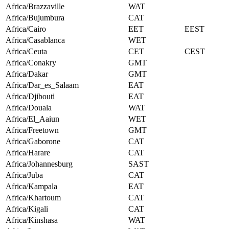
Africa/Brazzaville
WAT
Africa/Bujumbura
CAT
Africa/Cairo
EET
EEST
Africa/Casablanca
WET
Africa/Ceuta
CET
CEST
Africa/Conakry
GMT
Africa/Dakar
GMT
Africa/Dar_es_Salaam
EAT
Africa/Djibouti
EAT
Africa/Douala
WAT
Africa/El_Aaiun
WET
Africa/Freetown
GMT
Africa/Gaborone
CAT
Africa/Harare
CAT
Africa/Johannesburg
SAST
Africa/Juba
CAT
Africa/Kampala
EAT
Africa/Khartoum
CAT
Africa/Kigali
CAT
Africa/Kinshasa
WAT