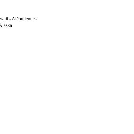
waii - Aléoutiennes
’Alaska