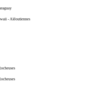
Paraguay
waii - Aléoutiennes
 Rocheuses
 Rocheuses