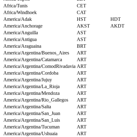
Africa/Tunis
CET
Africa/Windhoek
CAT
America/Adak
HST
HDT
America/Anchorage
AKST
AKDT
America/Anguilla
AST
America/Antigua
AST
America/Araguaina
BRT
America/Argentina/Buenos_Aires
ART
America/Argentina/Catamarca
ART
America/Argentina/ComodRivadavia
ART
America/Argentina/Cordoba
ART
America/Argentina/Jujuy
ART
America/Argentina/La_Rioja
ART
America/Argentina/Mendoza
ART
America/Argentina/Rio_Gallegos
ART
America/Argentina/Salta
ART
America/Argentina/San_Juan
ART
America/Argentina/San_Luis
ART
America/Argentina/Tucuman
ART
America/Argentina/Ushuaia
ART