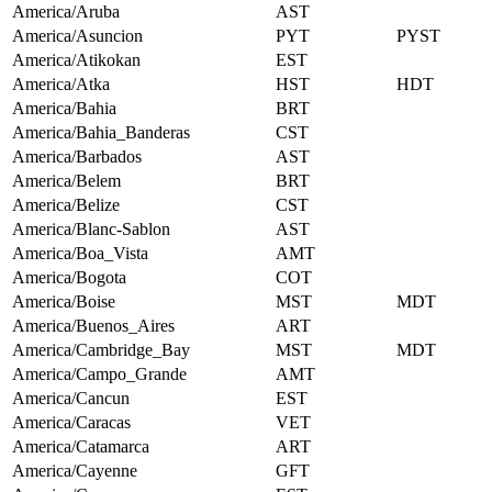
America/Aruba
AST
America/Asuncion
PYT
PYST
America/Atikokan
EST
America/Atka
HST
HDT
America/Bahia
BRT
America/Bahia_Banderas
CST
America/Barbados
AST
America/Belem
BRT
America/Belize
CST
America/Blanc-Sablon
AST
America/Boa_Vista
AMT
America/Bogota
COT
America/Boise
MST
MDT
America/Buenos_Aires
ART
America/Cambridge_Bay
MST
MDT
America/Campo_Grande
AMT
America/Cancun
EST
America/Caracas
VET
America/Catamarca
ART
America/Cayenne
GFT