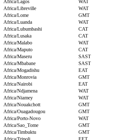
Africa/Lagos
WAT
Africa/Libreville
WAT
Africa/Lome
GMT
Africa/Luanda
WAT
Africa/Lubumbashi
CAT
Africa/Lusaka
CAT
Africa/Malabo
WAT
Africa/Maputo
CAT
Africa/Maseru
SAST
Africa/Mbabane
SAST
Africa/Mogadishu
EAT
Africa/Monrovia
GMT
Africa/Nairobi
EAT
Africa/Ndjamena
WAT
Africa/Niamey
WAT
Africa/Nouakchott
GMT
Africa/Ouagadougou
GMT
Africa/Porto-Novo
WAT
Africa/Sao_Tome
GMT
Africa/Timbuktu
GMT
Africa/Tripoli
EET