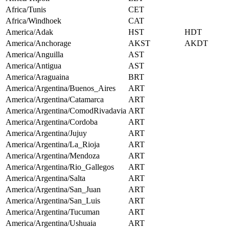
Africa/Tunis
CET
Africa/Windhoek
CAT
America/Adak
HST
HDT
America/Anchorage
AKST
AKDT
America/Anguilla
AST
America/Antigua
AST
America/Araguaina
BRT
America/Argentina/Buenos_Aires
ART
America/Argentina/Catamarca
ART
America/Argentina/ComodRivadavia
ART
America/Argentina/Cordoba
ART
America/Argentina/Jujuy
ART
America/Argentina/La_Rioja
ART
America/Argentina/Mendoza
ART
America/Argentina/Rio_Gallegos
ART
America/Argentina/Salta
ART
America/Argentina/San_Juan
ART
America/Argentina/San_Luis
ART
America/Argentina/Tucuman
ART
America/Argentina/Ushuaia
ART