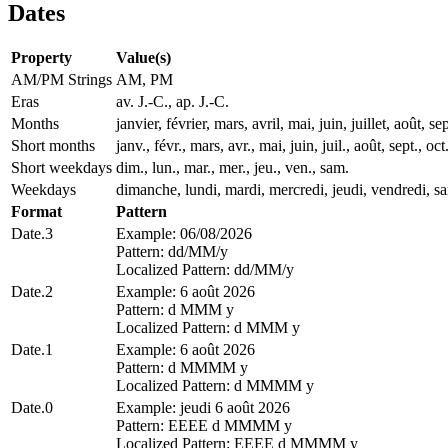
Dates
Property
Value(s)
AM/PM Strings
AM, PM
Eras
av. J.-C., ap. J.-C.
Months
janvier, février, mars, avril, mai, juin, juillet, août
Short months
janv., févr., mars, avr., mai, juin, juil., août, sept., oct
Short weekdays
dim., lun., mar., mer., jeu., ven., sam.
Weekdays
dimanche, lundi, mardi, mercredi, jeudi, vendredi, s
Format
Pattern
Date.3
Example: 06/08/2026
Pattern: dd/MM/y
Localized Pattern: dd/MM/y
Date.2
Example: 6 août 2026
Pattern: d MMM y
Localized Pattern: d MMM y
Date.1
Example: 6 août 2026
Pattern: d MMMM y
Localized Pattern: d MMMM y
Date.0
Example: jeudi 6 août 2026
Pattern: EEEE d MMMM y
Localized Pattern: EEEE d MMMM y