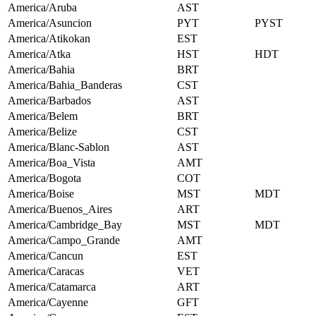
America/Aruba
AST
America/Asuncion
PYT
PYST
America/Atikokan
EST
America/Atka
HST
HDT
America/Bahia
BRT
America/Bahia_Banderas
CST
America/Barbados
AST
America/Belem
BRT
America/Belize
CST
America/Blanc-Sablon
AST
America/Boa_Vista
AMT
America/Bogota
COT
America/Boise
MST
MDT
America/Buenos_Aires
ART
America/Cambridge_Bay
MST
MDT
America/Campo_Grande
AMT
America/Cancun
EST
America/Caracas
VET
America/Catamarca
ART
America/Cayenne
GFT