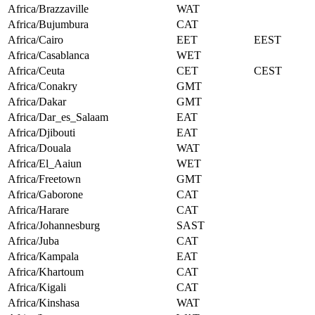
Africa/Brazzaville
WAT
Africa/Bujumbura
CAT
Africa/Cairo
EET
EEST
Africa/Casablanca
WET
Africa/Ceuta
CET
CEST
Africa/Conakry
GMT
Africa/Dakar
GMT
Africa/Dar_es_Salaam
EAT
Africa/Djibouti
EAT
Africa/Douala
WAT
Africa/El_Aaiun
WET
Africa/Freetown
GMT
Africa/Gaborone
CAT
Africa/Harare
CAT
Africa/Johannesburg
SAST
Africa/Juba
CAT
Africa/Kampala
EAT
Africa/Khartoum
CAT
Africa/Kigali
CAT
Africa/Kinshasa
WAT