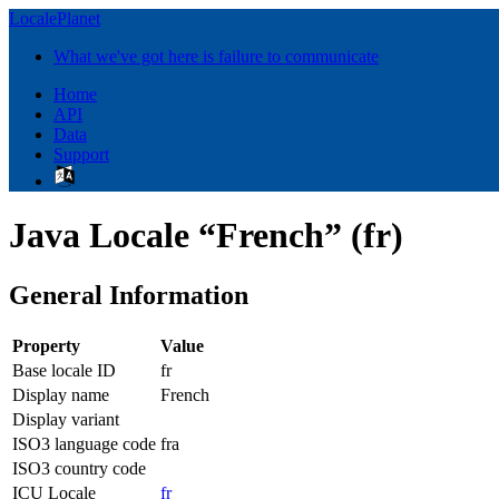
LocalePlanet
What we've got here is failure to communicate
Home
API
Data
Support
Java Locale “French” (fr)
General Information
Property
Value
Base locale ID
fr
Display name
French
Display variant
ISO3 language code
fra
ISO3 country code
ICU Locale
fr