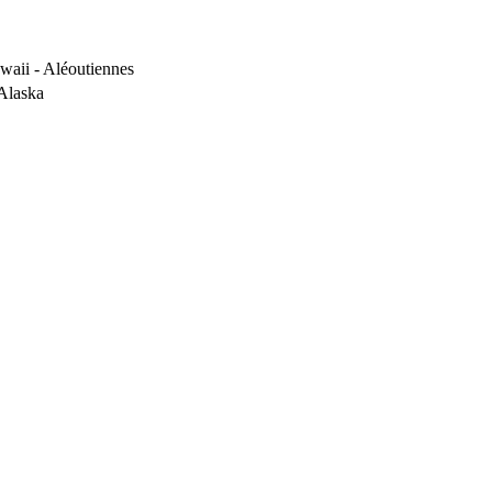
waii - Aléoutiennes
’Alaska