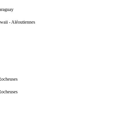
Paraguay
waii - Aléoutiennes
 Rocheuses
 Rocheuses