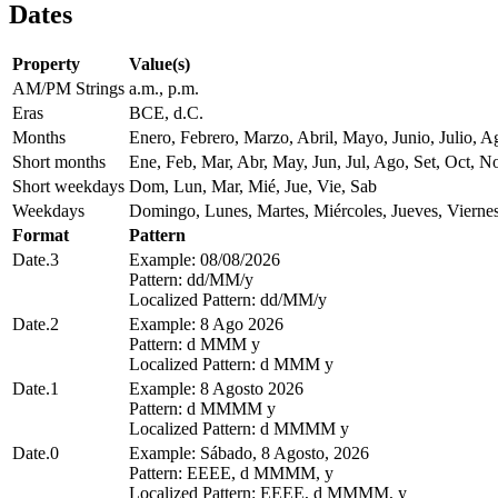
Dates
Property
Value(s)
AM/PM Strings
a.m., p.m.
Eras
BCE, d.C.
Months
Enero, Febrero, Marzo, Abril, Mayo, Junio, Julio, 
Short months
Ene, Feb, Mar, Abr, May, Jun, Jul, Ago, Set, Oct, N
Short weekdays
Dom, Lun, Mar, Mié, Jue, Vie, Sab
Weekdays
Domingo, Lunes, Martes, Miércoles, Jueves, Vierne
Format
Pattern
Date.3
Example: 08/08/2026
Pattern: dd/MM/y
Localized Pattern: dd/MM/y
Date.2
Example: 8 Ago 2026
Pattern: d MMM y
Localized Pattern: d MMM y
Date.1
Example: 8 Agosto 2026
Pattern: d MMMM y
Localized Pattern: d MMMM y
Date.0
Example: Sábado, 8 Agosto, 2026
Pattern: EEEE, d MMMM, y
Localized Pattern: EEEE, d MMMM, y