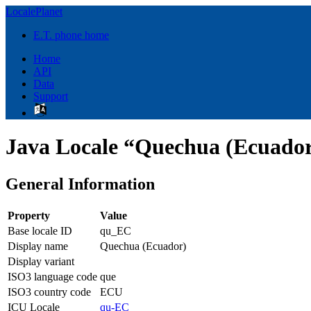
LocalePlanet
E.T. phone home
Home
API
Data
Support
Java Locale “Quechua (Ecuado
General Information
Property
Value
Base locale ID
qu_EC
Display name
Quechua (Ecuador)
Display variant
ISO3 language code
que
ISO3 country code
ECU
ICU Locale
qu-EC