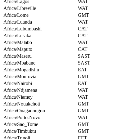
Africa/Lagos
WAT
Africa/Libreville
WAT
Africa/Lome
GMT
Africa/Luanda
WAT
Africa/Lubumbashi
CAT
Africa/Lusaka
CAT
Africa/Malabo
WAT
Africa/Maputo
CAT
Africa/Maseru
SAST
Africa/Mbabane
SAST
Africa/Mogadishu
EAT
Africa/Monrovia
GMT
Africa/Nairobi
EAT
Africa/Ndjamena
WAT
Africa/Niamey
WAT
Africa/Nouakchott
GMT
Africa/Ouagadougou
GMT
Africa/Porto-Novo
WAT
Africa/Sao_Tome
GMT
Africa/Timbuktu
GMT
Africa/Tripoli
EET