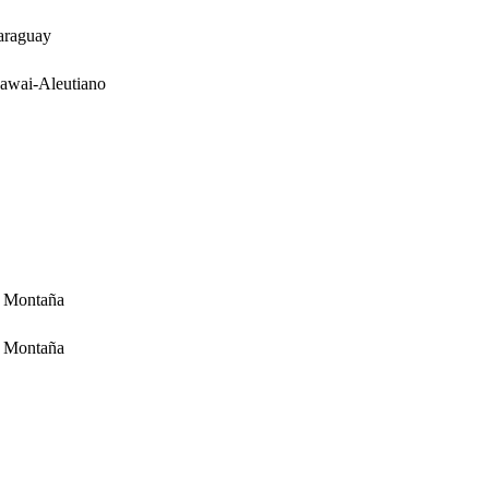
araguay
awai-Aleutiano
a Montaña
a Montaña