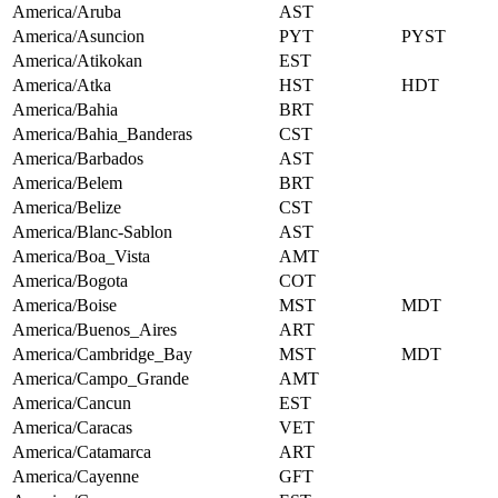
America/Aruba
AST
America/Asuncion
PYT
PYST
America/Atikokan
EST
America/Atka
HST
HDT
America/Bahia
BRT
America/Bahia_Banderas
CST
America/Barbados
AST
America/Belem
BRT
America/Belize
CST
America/Blanc-Sablon
AST
America/Boa_Vista
AMT
America/Bogota
COT
America/Boise
MST
MDT
America/Buenos_Aires
ART
America/Cambridge_Bay
MST
MDT
America/Campo_Grande
AMT
America/Cancun
EST
America/Caracas
VET
America/Catamarca
ART
America/Cayenne
GFT