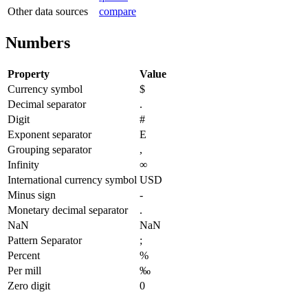
Other data sources
compare
Numbers
Property
Value
Currency symbol
$
Decimal separator
.
Digit
#
Exponent separator
E
Grouping separator
,
Infinity
∞
International currency symbol
USD
Minus sign
-
Monetary decimal separator
.
NaN
NaN
Pattern Separator
;
Percent
%
Per mill
‰
Zero digit
0