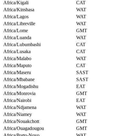
Africa/Kigali
CAT
Africa/Kinshasa
WAT
Africa/Lagos
WAT
Africa/Libreville
WAT
Africa/Lome
GMT
Africa/Luanda
WAT
Africa/Lubumbashi
CAT
Africa/Lusaka
CAT
Africa/Malabo
WAT
Africa/Maputo
CAT
Africa/Maseru
SAST
Africa/Mbabane
SAST
Africa/Mogadishu
EAT
Africa/Monrovia
GMT
Africa/Nairobi
EAT
Africa/Ndjamena
WAT
Africa/Niamey
WAT
Africa/Nouakchott
GMT
Africa/Ouagadougou
GMT
Africa/Porto-Novo
WAT