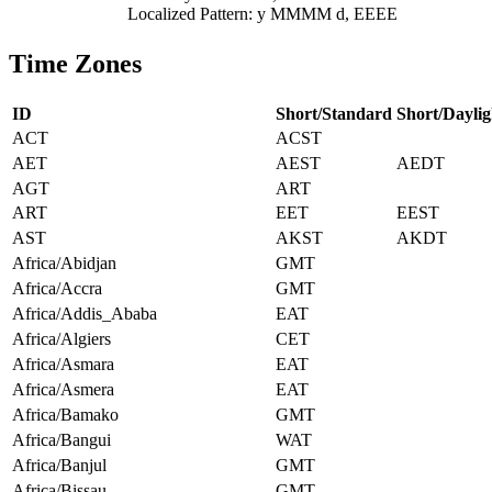
Localized Pattern: y MMMM d, EEEE
Time Zones
ID
Short/Standard
Short/Daylig
ACT
ACST
AET
AEST
AEDT
AGT
ART
ART
EET
EEST
AST
AKST
AKDT
Africa/Abidjan
GMT
Africa/Accra
GMT
Africa/Addis_Ababa
EAT
Africa/Algiers
CET
Africa/Asmara
EAT
Africa/Asmera
EAT
Africa/Bamako
GMT
Africa/Bangui
WAT
Africa/Banjul
GMT
Africa/Bissau
GMT