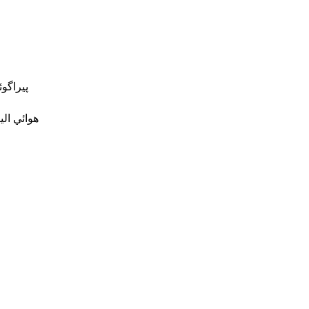
پيراگو
هوائي ال