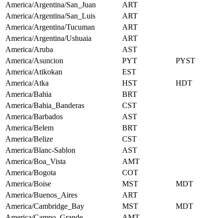
America/Argentina/San_Juan
ART
America/Argentina/San_Luis
ART
America/Argentina/Tucuman
ART
America/Argentina/Ushuaia
ART
America/Aruba
AST
America/Asuncion
PYT
PYST
America/Atikokan
EST
America/Atka
HST
HDT
America/Bahia
BRT
America/Bahia_Banderas
CST
America/Barbados
AST
America/Belem
BRT
America/Belize
CST
America/Blanc-Sablon
AST
America/Boa_Vista
AMT
America/Bogota
COT
America/Boise
MST
MDT
America/Buenos_Aires
ART
America/Cambridge_Bay
MST
MDT
America/Campo_Grande
AMT