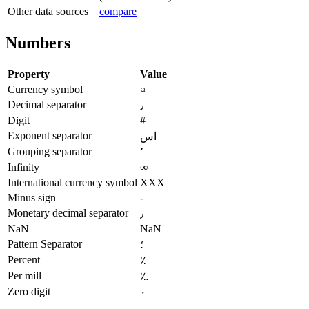
Other data sources
compare
Numbers
Property
Value
Currency symbol
¤
Decimal separator
٫
Digit
#
Exponent separator
اس
Grouping separator
٬
Infinity
∞
International currency symbol
XXX
Minus sign
-
Monetary decimal separator
٫
NaN
NaN
Pattern Separator
؛
Percent
٪
Per mill
؉
Zero digit
٠