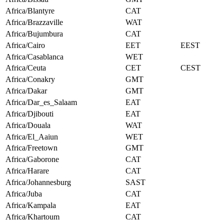
Africa/Blantyre
CAT
Africa/Brazzaville
WAT
Africa/Bujumbura
CAT
Africa/Cairo
EET
EEST
Africa/Casablanca
WET
Africa/Ceuta
CET
CEST
Africa/Conakry
GMT
Africa/Dakar
GMT
Africa/Dar_es_Salaam
EAT
Africa/Djibouti
EAT
Africa/Douala
WAT
Africa/El_Aaiun
WET
Africa/Freetown
GMT
Africa/Gaborone
CAT
Africa/Harare
CAT
Africa/Johannesburg
SAST
Africa/Juba
CAT
Africa/Kampala
EAT
Africa/Khartoum
CAT