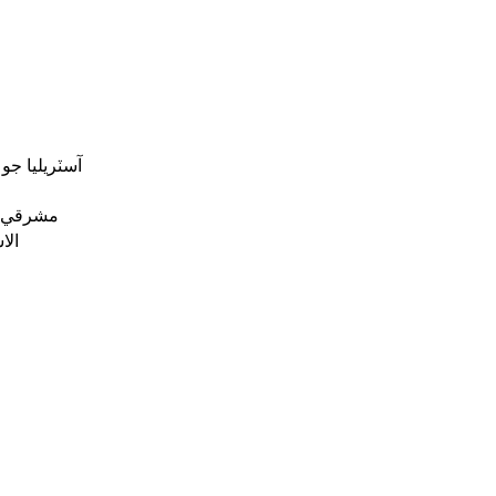
آسٽريليا ج
مشرقي ي
الا