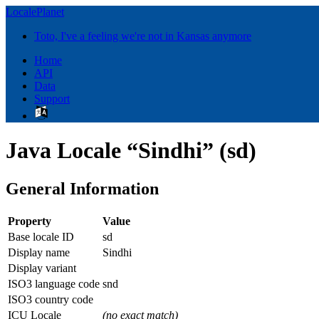
LocalePlanet
Toto, I've a feeling we're not in Kansas anymore
Home
API
Data
Support
Java Locale “Sindhi” (sd)
General Information
Property
Value
Base locale ID
sd
Display name
Sindhi
Display variant
ISO3 language code
snd
ISO3 country code
ICU Locale
(no exact match)