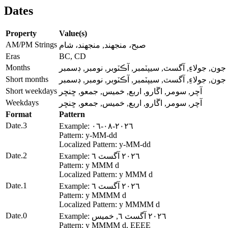
Dates
Property
Value(s)
AM/PM Strings
صبح، منجهند, منجهند، شام
Eras
BC, CD
Months
جون, جولاءِ, آگسٽ, سيپٽمبر, آڪٽوبر, نومبر, ڊسمبر
Short months
جون, جولاءِ, آگسٽ, سيپٽمبر, آڪٽوبر, نومبر, ڊسمبر
Short weekdays
آچر, سومر, اڱارو, اربع, خميس, جمعو, ڇنڇر
Weekdays
آچر, سومر, اڱارو, اربع, خميس, جمعو, ڇنڇر
Format
Pattern
Date.3
Example: ٢٠٢٦-٠٨-٠٦
Pattern: y-MM-dd
Localized Pattern: y-MM-dd
Date.2
Example: ٢٠٢٦ آگسٽ ٦
Pattern: y MMM d
Localized Pattern: y MMM d
Date.1
Example: ٢٠٢٦ آگسٽ ٦
Pattern: y MMMM d
Localized Pattern: y MMMM d
Date.0
Example: ٢٠٢٦ آگسٽ ٦, خميس
Pattern: y MMMM d, EEEE