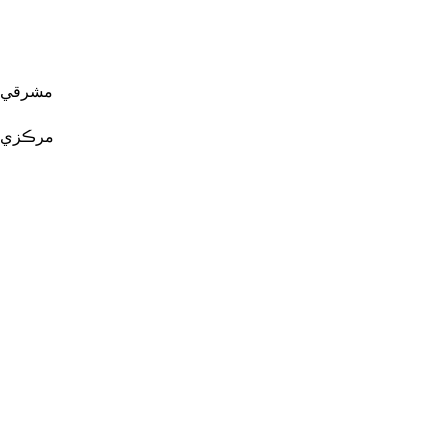
مشرقي ي
مرڪزي ي