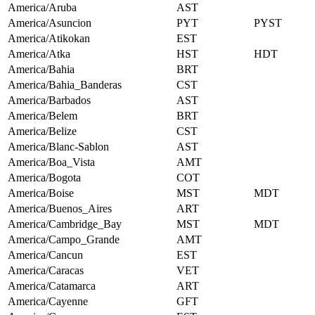
America/Aruba
AST
America/Asuncion
PYT
PYST
America/Atikokan
EST
America/Atka
HST
HDT
America/Bahia
BRT
America/Bahia_Banderas
CST
America/Barbados
AST
America/Belem
BRT
America/Belize
CST
America/Blanc-Sablon
AST
America/Boa_Vista
AMT
America/Bogota
COT
America/Boise
MST
MDT
America/Buenos_Aires
ART
America/Cambridge_Bay
MST
MDT
America/Campo_Grande
AMT
America/Cancun
EST
America/Caracas
VET
America/Catamarca
ART
America/Cayenne
GFT