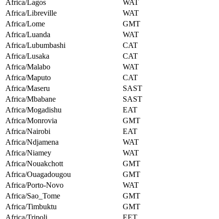
Africa/Lagos
WAT
Africa/Libreville
WAT
Africa/Lome
GMT
Africa/Luanda
WAT
Africa/Lubumbashi
CAT
Africa/Lusaka
CAT
Africa/Malabo
WAT
Africa/Maputo
CAT
Africa/Maseru
SAST
Africa/Mbabane
SAST
Africa/Mogadishu
EAT
Africa/Monrovia
GMT
Africa/Nairobi
EAT
Africa/Ndjamena
WAT
Africa/Niamey
WAT
Africa/Nouakchott
GMT
Africa/Ouagadougou
GMT
Africa/Porto-Novo
WAT
Africa/Sao_Tome
GMT
Africa/Timbuktu
GMT
Africa/Tripoli
EET