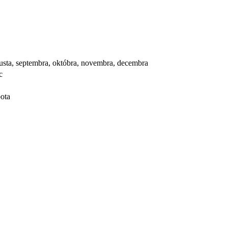
augusta, septembra, októbra, novembra, decembra
c
bota