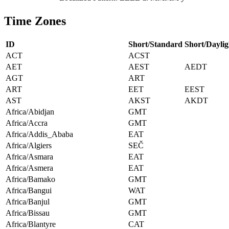
Time Zones
ID
Short/Standard
Short/Daylig
ACT
ACST
AET
AEST
AEDT
AGT
ART
ART
EET
EEST
AST
AKST
AKDT
Africa/Abidjan
GMT
Africa/Accra
GMT
Africa/Addis_Ababa
EAT
Africa/Algiers
SEČ
Africa/Asmara
EAT
Africa/Asmera
EAT
Africa/Bamako
GMT
Africa/Bangui
WAT
Africa/Banjul
GMT
Africa/Bissau
GMT
Africa/Blantyre
CAT