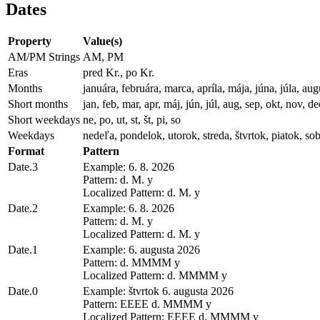
Dates
Property
Value(s)
AM/PM Strings
AM, PM
Eras
pred Kr., po Kr.
Months
januára, februára, marca, apríla, mája, júna, júla, 
Short months
jan, feb, mar, apr, máj, jún, júl, aug, sep, okt, nov, de
Short weekdays
ne, po, ut, st, št, pi, so
Weekdays
nedeľa, pondelok, utorok, streda, štvrtok, piatok, so
Format
Pattern
Date.3
Example: 6. 8. 2026
Pattern: d. M. y
Localized Pattern: d. M. y
Date.2
Example: 6. 8. 2026
Pattern: d. M. y
Localized Pattern: d. M. y
Date.1
Example: 6. augusta 2026
Pattern: d. MMMM y
Localized Pattern: d. MMMM y
Date.0
Example: štvrtok 6. augusta 2026
Pattern: EEEE d. MMMM y
Localized Pattern: EEEE d. MMMM y