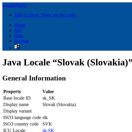
LocalePlanet
Talk is cheap. Show me the code.
Home
API
Data
Support
Java Locale “Slovak (Slovakia)
General Information
Property
Value
Base locale ID
sk_SK
Display name
Slovak (Slovakia)
Display variant
ISO3 language code
slk
ISO3 country code
SVK
ICU Locale
sk-SK