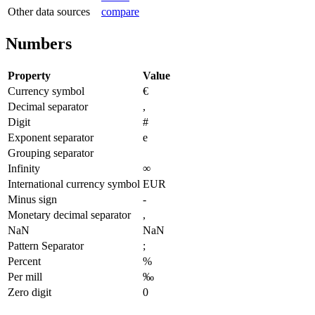
Other data sources
compare
Numbers
Property
Value
Currency symbol
€
Decimal separator
,
Digit
#
Exponent separator
e
Grouping separator
Infinity
∞
International currency symbol
EUR
Minus sign
-
Monetary decimal separator
,
NaN
NaN
Pattern Separator
;
Percent
%
Per mill
‰
Zero digit
0