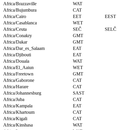
Africa/Brazzaville
WAT
Africa/Bujumbura
CAT
Africa/Cairo
EET
EEST
Africa/Casablanca
WET
Africa/Ceuta
SEČ
SELČ
Africa/Conakry
GMT
Africa/Dakar
GMT
Africa/Dar_es_Salaam
EAT
Africa/Djibouti
EAT
Africa/Douala
WAT
Africa/El_Aaiun
WET
Africa/Freetown
GMT
Africa/Gaborone
CAT
Africa/Harare
CAT
Africa/Johannesburg
SAST
Africa/Juba
CAT
Africa/Kampala
EAT
Africa/Khartoum
CAT
Africa/Kigali
CAT
Africa/Kinshasa
WAT