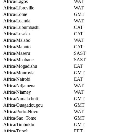
Africa/Lagos
WAT
Africa/Libreville
WAT
Africa/Lome
GMT
Africa/Luanda
WAT
Africa/Lubumbashi
CAT
Africa/Lusaka
CAT
Africa/Malabo
WAT
Africa/Maputo
CAT
Africa/Maseru
SAST
Africa/Mbabane
SAST
Africa/Mogadishu
EAT
Africa/Monrovia
GMT
Africa/Nairobi
EAT
Africa/Ndjamena
WAT
Africa/Niamey
WAT
Africa/Nouakchott
GMT
Africa/Ouagadougou
GMT
Africa/Porto-Novo
WAT
Africa/Sao_Tome
GMT
Africa/Timbuktu
GMT
Africa/Tripoli
EET