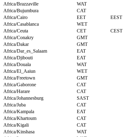
Africa/Brazzaville
WAT
Africa/Bujumbura
CAT
Africa/Cairo
EET
EEST
Africa/Casablanca
WET
Africa/Ceuta
CET
CEST
Africa/Conakry
GMT
Africa/Dakar
GMT
Africa/Dar_es_Salaam
EAT
Africa/Djibouti
EAT
Africa/Douala
WAT
Africa/El_Aaiun
WET
Africa/Freetown
GMT
Africa/Gaborone
CAT
Africa/Harare
CAT
Africa/Johannesburg
SAST
Africa/Juba
CAT
Africa/Kampala
EAT
Africa/Khartoum
CAT
Africa/Kigali
CAT
Africa/Kinshasa
WAT