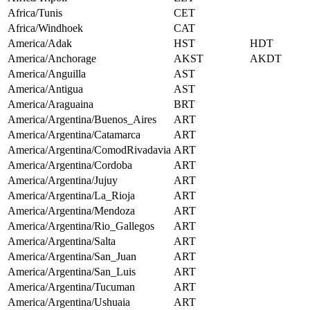
Africa/Tunis
CET
Africa/Windhoek
CAT
America/Adak
HST
HDT
America/Anchorage
AKST
AKDT
America/Anguilla
AST
America/Antigua
AST
America/Araguaina
BRT
America/Argentina/Buenos_Aires
ART
America/Argentina/Catamarca
ART
America/Argentina/ComodRivadavia
ART
America/Argentina/Cordoba
ART
America/Argentina/Jujuy
ART
America/Argentina/La_Rioja
ART
America/Argentina/Mendoza
ART
America/Argentina/Rio_Gallegos
ART
America/Argentina/Salta
ART
America/Argentina/San_Juan
ART
America/Argentina/San_Luis
ART
America/Argentina/Tucuman
ART
America/Argentina/Ushuaia
ART