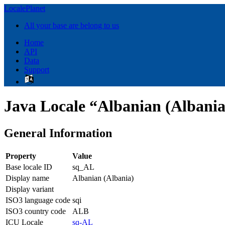
LocalePlanet
All your base are belong to us
Home
API
Data
Support
Java Locale “Albanian (Albania
General Information
Property
Value
Base locale ID
sq_AL
Display name
Albanian (Albania)
Display variant
ISO3 language code
sqi
ISO3 country code
ALB
ICU Locale
sq-AL