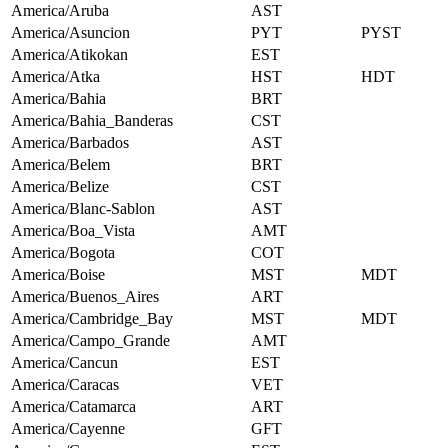
America/Aruba
AST
America/Asuncion
PYT
PYST
America/Atikokan
EST
America/Atka
HST
HDT
America/Bahia
BRT
America/Bahia_Banderas
CST
America/Barbados
AST
America/Belem
BRT
America/Belize
CST
America/Blanc-Sablon
AST
America/Boa_Vista
AMT
America/Bogota
COT
America/Boise
MST
MDT
America/Buenos_Aires
ART
America/Cambridge_Bay
MST
MDT
America/Campo_Grande
AMT
America/Cancun
EST
America/Caracas
VET
America/Catamarca
ART
America/Cayenne
GFT