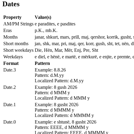
Dates
Property
Value(s)
AM/PM Strings
e paradites, e pasdites
Eras
p.K., mb.K.
Months
janar, shkurt, mars, prill, maj, qershor, korrik, gusht, 
Short months
jan, shk, mar, pri, maj, qer, korr, gush, sht, tet, nën, d
Short weekdays
Die, Hën, Mar, Mër, Enj, Pre, Sht
Weekdays
e diel, e hënë, e martë, e mërkurë, e enjte, e premte, 
Format
Pattern
Date.3
Example: 8.8.26
Pattern: d.M.yy
Localized Pattern: d.M.yy
Date.2
Example: 8 gush 2026
Pattern: d MMM y
Localized Pattern: d MMM y
Date.1
Example: 8 gusht 2026
Pattern: d MMMM y
Localized Pattern: d MMMM y
Date.0
Example: e shtunë, 8 gusht 2026
Pattern: EEEE, d MMMM y
Localized Pattern: EEEE, d MMMM y