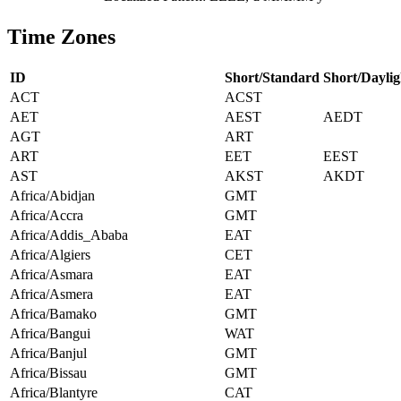
Time Zones
ID
Short/Standard
Short/Daylig
ACT
ACST
AET
AEST
AEDT
AGT
ART
ART
EET
EEST
AST
AKST
AKDT
Africa/Abidjan
GMT
Africa/Accra
GMT
Africa/Addis_Ababa
EAT
Africa/Algiers
CET
Africa/Asmara
EAT
Africa/Asmera
EAT
Africa/Bamako
GMT
Africa/Bangui
WAT
Africa/Banjul
GMT
Africa/Bissau
GMT
Africa/Blantyre
CAT