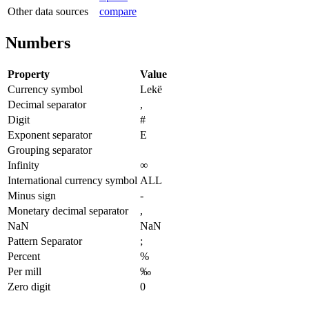
Other data sources
compare
Numbers
Property
Value
Currency symbol
Lekë
Decimal separator
,
Digit
#
Exponent separator
E
Grouping separator
Infinity
∞
International currency symbol
ALL
Minus sign
-
Monetary decimal separator
,
NaN
NaN
Pattern Separator
;
Percent
%
Per mill
‰
Zero digit
0