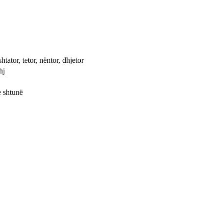
shtator, tetor, nëntor, dhjetor
hj
e shtunë