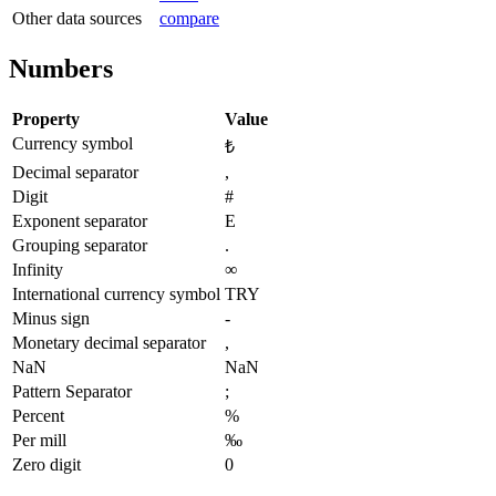
Other data sources
compare
Numbers
Property
Value
Currency symbol
₺
Decimal separator
,
Digit
#
Exponent separator
E
Grouping separator
.
Infinity
∞
International currency symbol
TRY
Minus sign
-
Monetary decimal separator
,
NaN
NaN
Pattern Separator
;
Percent
%
Per mill
‰
Zero digit
0