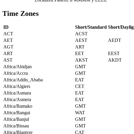
Time Zones
ID
Short/Standard
Short/Daylig
ACT
ACST
AET
AEST
AEDT
AGT
ART
ART
EET
EEST
AST
AKST
AKDT
Africa/Abidjan
GMT
Africa/Accra
GMT
Africa/Addis_Ababa
EAT
Africa/Algiers
CET
Africa/Asmara
EAT
Africa/Asmera
EAT
Africa/Bamako
GMT
Africa/Bangui
WAT
Africa/Banjul
GMT
Africa/Bissau
GMT
Africa/Blantyre
CAT