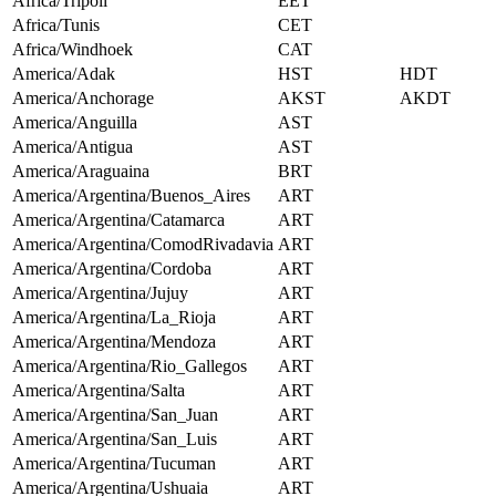
Africa/Tripoli
EET
Africa/Tunis
CET
Africa/Windhoek
CAT
America/Adak
HST
HDT
America/Anchorage
AKST
AKDT
America/Anguilla
AST
America/Antigua
AST
America/Araguaina
BRT
America/Argentina/Buenos_Aires
ART
America/Argentina/Catamarca
ART
America/Argentina/ComodRivadavia
ART
America/Argentina/Cordoba
ART
America/Argentina/Jujuy
ART
America/Argentina/La_Rioja
ART
America/Argentina/Mendoza
ART
America/Argentina/Rio_Gallegos
ART
America/Argentina/Salta
ART
America/Argentina/San_Juan
ART
America/Argentina/San_Luis
ART
America/Argentina/Tucuman
ART
America/Argentina/Ushuaia
ART