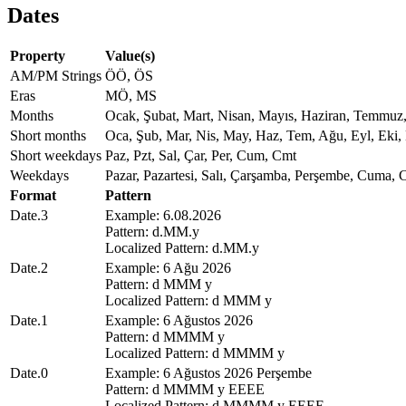
Dates
Property
Value(s)
AM/PM Strings
ÖÖ, ÖS
Eras
MÖ, MS
Months
Ocak, Şubat, Mart, Nisan, Mayıs, Haziran, Temmuz,
Short months
Oca, Şub, Mar, Nis, May, Haz, Tem, Ağu, Eyl, Eki,
Short weekdays
Paz, Pzt, Sal, Çar, Per, Cum, Cmt
Weekdays
Pazar, Pazartesi, Salı, Çarşamba, Perşembe, Cuma, 
Format
Pattern
Date.3
Example: 6.08.2026
Pattern: d.MM.y
Localized Pattern: d.MM.y
Date.2
Example: 6 Ağu 2026
Pattern: d MMM y
Localized Pattern: d MMM y
Date.1
Example: 6 Ağustos 2026
Pattern: d MMMM y
Localized Pattern: d MMMM y
Date.0
Example: 6 Ağustos 2026 Perşembe
Pattern: d MMMM y EEEE
Localized Pattern: d MMMM y EEEE