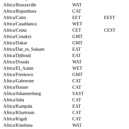
Africa/Brazzaville
WAT
Africa/Bujumbura
CAT
Africa/Cairo
EET
EEST
Africa/Casablanca
WET
Africa/Ceuta
CET
CEST
Africa/Conakry
GMT
Africa/Dakar
GMT
Africa/Dar_es_Salaam
EAT
Africa/Djibouti
EAT
Africa/Douala
WAT
Africa/El_Aaiun
WET
Africa/Freetown
GMT
Africa/Gaborone
CAT
Africa/Harare
CAT
Africa/Johannesburg
SAST
Africa/Juba
CAT
Africa/Kampala
EAT
Africa/Khartoum
CAT
Africa/Kigali
CAT
Africa/Kinshasa
WAT