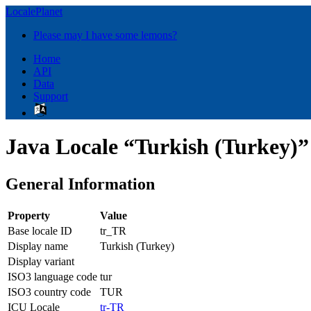
LocalePlanet
Please may I have some lemons?
Home
API
Data
Support
Java Locale “Turkish (Turkey)”
General Information
Property
Value
Base locale ID
tr_TR
Display name
Turkish (Turkey)
Display variant
ISO3 language code
tur
ISO3 country code
TUR
ICU Locale
tr-TR