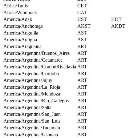
Africa/Tunis
CET
Africa/Windhoek
CAT
America/Adak
HST
HDT
America/Anchorage
AKST
AKDT
America/Anguilla
AST
America/Antigua
AST
America/Araguaina
BRT
America/Argentina/Buenos_Aires
ART
America/Argentina/Catamarca
ART
America/Argentina/ComodRivadavia
ART
America/Argentina/Cordoba
ART
America/Argentina/Jujuy
ART
America/Argentina/La_Rioja
ART
America/Argentina/Mendoza
ART
America/Argentina/Rio_Gallegos
ART
America/Argentina/Salta
ART
America/Argentina/San_Juan
ART
America/Argentina/San_Luis
ART
America/Argentina/Tucuman
ART
America/Argentina/Ushuaia
ART