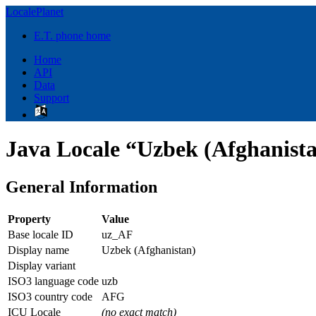
LocalePlanet
E.T. phone home
Home
API
Data
Support
Java Locale “Uzbek (Afghanist
General Information
Property
Value
Base locale ID
uz_AF
Display name
Uzbek (Afghanistan)
Display variant
ISO3 language code
uzb
ISO3 country code
AFG
ICU Locale
(no exact match)