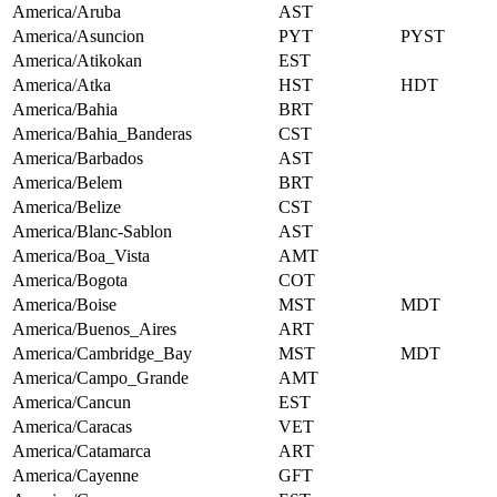
America/Aruba
AST
America/Asuncion
PYT
PYST
America/Atikokan
EST
America/Atka
HST
HDT
America/Bahia
BRT
America/Bahia_Banderas
CST
America/Barbados
AST
America/Belem
BRT
America/Belize
CST
America/Blanc-Sablon
AST
America/Boa_Vista
AMT
America/Bogota
COT
America/Boise
MST
MDT
America/Buenos_Aires
ART
America/Cambridge_Bay
MST
MDT
America/Campo_Grande
AMT
America/Cancun
EST
America/Caracas
VET
America/Catamarca
ART
America/Cayenne
GFT