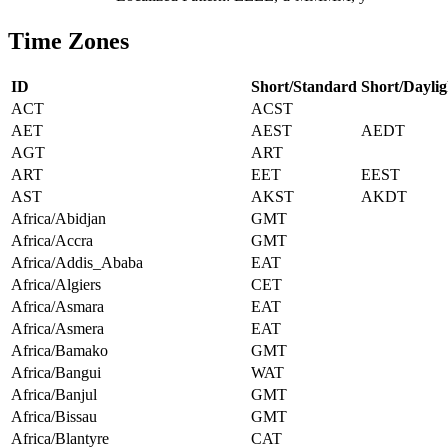
Time Zones
ID
Short/Standard
Short/Daylig
ACT
ACST
AET
AEST
AEDT
AGT
ART
ART
EET
EEST
AST
AKST
AKDT
Africa/Abidjan
GMT
Africa/Accra
GMT
Africa/Addis_Ababa
EAT
Africa/Algiers
CET
Africa/Asmara
EAT
Africa/Asmera
EAT
Africa/Bamako
GMT
Africa/Bangui
WAT
Africa/Banjul
GMT
Africa/Bissau
GMT
Africa/Blantyre
CAT