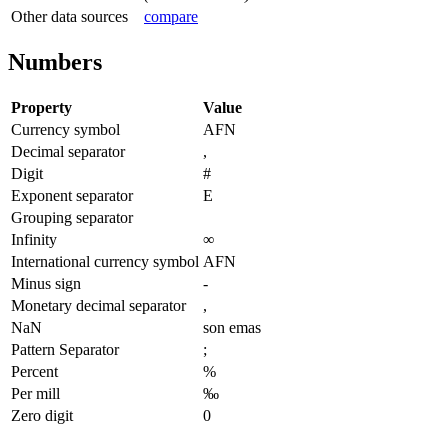
Other data sources
compare
Numbers
Property
Value
Currency symbol
AFN
Decimal separator
,
Digit
#
Exponent separator
E
Grouping separator
Infinity
∞
International currency symbol
AFN
Minus sign
-
Monetary decimal separator
,
NaN
son emas
Pattern Separator
;
Percent
%
Per mill
‰
Zero digit
0