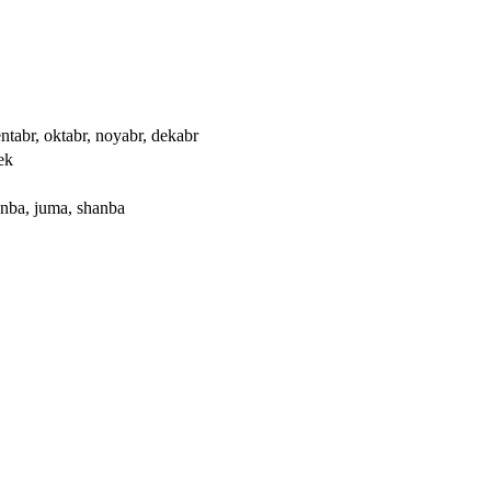
entabr, oktabr, noyabr, dekabr
dek
nba, juma, shanba