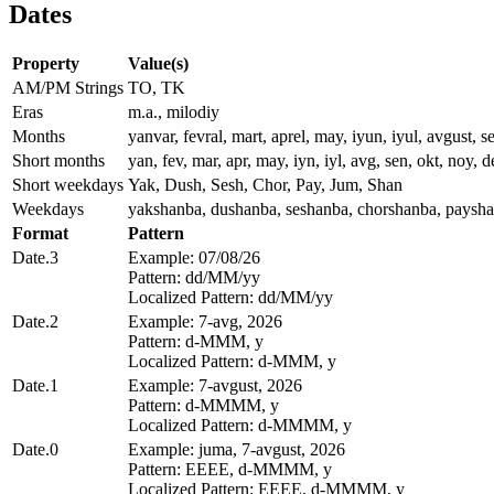
Dates
Property
Value(s)
AM/PM Strings
TO, TK
Eras
m.a., milodiy
Months
yanvar, fevral, mart, aprel, may, iyun, iyul, avgust, s
Short months
yan, fev, mar, apr, may, iyn, iyl, avg, sen, okt, noy, 
Short weekdays
Yak, Dush, Sesh, Chor, Pay, Jum, Shan
Weekdays
yakshanba, dushanba, seshanba, chorshanba, paysha
Format
Pattern
Date.3
Example: 07/08/26
Pattern: dd/MM/yy
Localized Pattern: dd/MM/yy
Date.2
Example: 7-avg, 2026
Pattern: d-MMM, y
Localized Pattern: d-MMM, y
Date.1
Example: 7-avgust, 2026
Pattern: d-MMMM, y
Localized Pattern: d-MMMM, y
Date.0
Example: juma, 7-avgust, 2026
Pattern: EEEE, d-MMMM, y
Localized Pattern: EEEE, d-MMMM, y