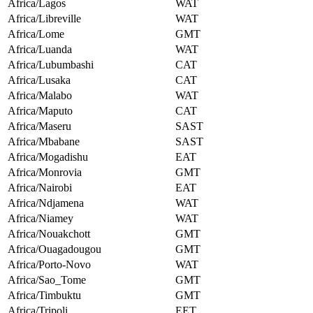
Africa/Lagos
WAT
Africa/Libreville
WAT
Africa/Lome
GMT
Africa/Luanda
WAT
Africa/Lubumbashi
CAT
Africa/Lusaka
CAT
Africa/Malabo
WAT
Africa/Maputo
CAT
Africa/Maseru
SAST
Africa/Mbabane
SAST
Africa/Mogadishu
EAT
Africa/Monrovia
GMT
Africa/Nairobi
EAT
Africa/Ndjamena
WAT
Africa/Niamey
WAT
Africa/Nouakchott
GMT
Africa/Ouagadougou
GMT
Africa/Porto-Novo
WAT
Africa/Sao_Tome
GMT
Africa/Timbuktu
GMT
Africa/Tripoli
EET