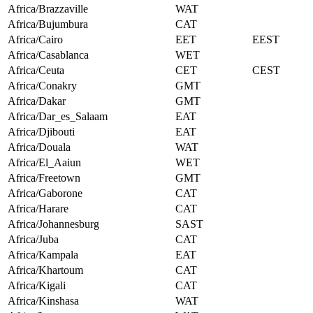
Africa/Brazzaville
WAT
Africa/Bujumbura
CAT
Africa/Cairo
EET
EEST
Africa/Casablanca
WET
Africa/Ceuta
CET
CEST
Africa/Conakry
GMT
Africa/Dakar
GMT
Africa/Dar_es_Salaam
EAT
Africa/Djibouti
EAT
Africa/Douala
WAT
Africa/El_Aaiun
WET
Africa/Freetown
GMT
Africa/Gaborone
CAT
Africa/Harare
CAT
Africa/Johannesburg
SAST
Africa/Juba
CAT
Africa/Kampala
EAT
Africa/Khartoum
CAT
Africa/Kigali
CAT
Africa/Kinshasa
WAT