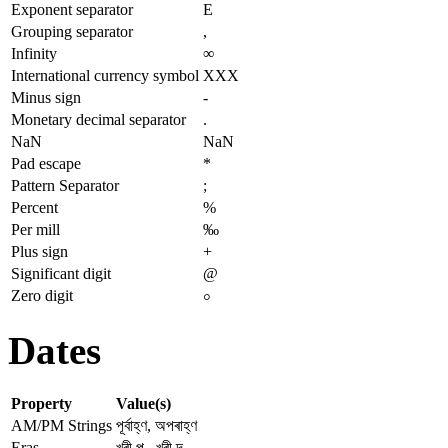
Exponent separator
E
Grouping separator
,
Infinity
∞
International currency symbol
XXX
Minus sign
-
Monetary decimal separator
.
NaN
NaN
Pad escape
*
Pattern Separator
;
Percent
%
Per mill
‰
Plus sign
+
Significant digit
@
Zero digit
০
Dates
Property
Value(s)
AM/PM Strings
পূৰ্বাহ্ণ, অপৰাহ্ণ
Eras
খ্ৰী.পূ., খ্ৰী.দ.