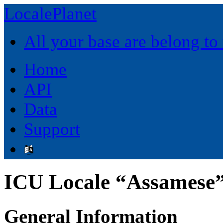
LocalePlanet
All your base are belong to
Home
API
Data
Support
ICU Locale “Assamese”
General Information