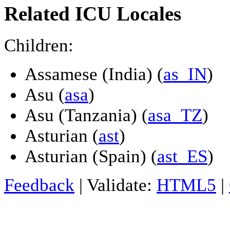
Related ICU Locales
Children:
Assamese (India) (
as_IN
)
Asu (
asa
)
Asu (Tanzania) (
asa_TZ
)
Asturian (
ast
)
Asturian (Spain) (
ast_ES
)
Feedback
| Validate:
HTML5
|