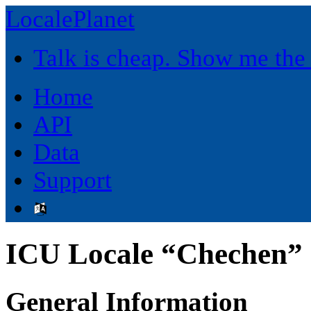
LocalePlanet
Talk is cheap. Show me the
Home
API
Data
Support
ICU Locale “Chechen” 
General Information