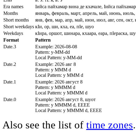
Era names
Ӏийса пайхамар вина де кхачале, Ӏийса пайхама
Months
январь, февраль, март, апрель, май, июнь, июль, 
Short months
янв, фев, мар, апр, май, июн, июл, авг, сен, окт, 
Short weekdays
кӀи, ор, ши, кха, еа, пӀе, шуо
Weekdays
кӀира, оршот, шинара, кхаара, еара, пӀераска, ш
Format
Pattern
Date.3
Example: 2026-08-08
Pattern: y-MM-dd
Local Pattern: y-MM-dd
Date.2
Example: 2026 авг 8
Pattern: y MMM d
Local Pattern: y MMM d
Date.1
Example: 2026 август 8
Pattern: y MMMM d
Local Pattern: y MMMM d
Date.0
Example: 2026 август 8, шуот
Pattern: y MMMM d, EEEE
Local Pattern: y MMMM d, EEEE
Also see the list of
time zones
.