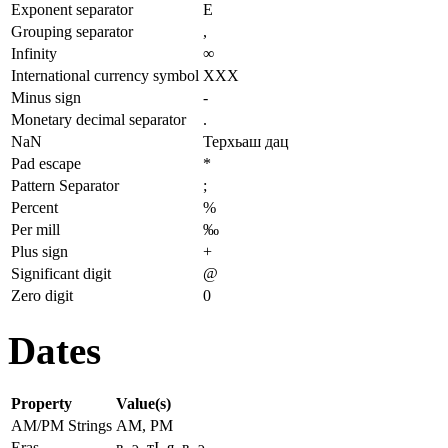
Exponent separator
E
Grouping separator
,
Infinity
∞
International currency symbol
XXX
Minus sign
-
Monetary decimal separator
.
NaN
Терхьаш дац
Pad escape
*
Pattern Separator
;
Percent
%
Per mill
‰
Plus sign
+
Significant digit
@
Zero digit
0
Dates
Property
Value(s)
AM/PM Strings
AM, PM
Eras
в. э. тӀ. я, в. э