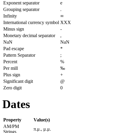
Exponent separator
e
Grouping separator
.
Infinity
∞
International currency symbol
XXX
Minus sign
-
Monetary decimal separator
,
NaN
NaN
Pad escape
*
Pattern Separator
;
Percent
%
Per mill
‰
Plus sign
+
Significant digit
@
Zero digit
0
Dates
Property
Value(s)
AM/PM
π.μ., μ.μ.
Strings