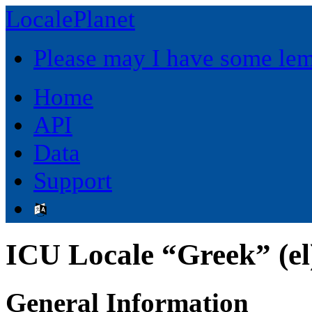
LocalePlanet
Please may I have some le
Home
API
Data
Support
ICU Locale “Greek” (el
General Information