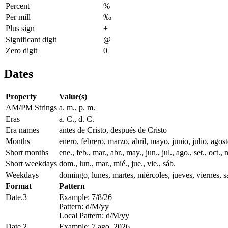
Percent
%
Per mill
‰
Plus sign
+
Significant digit
@
Zero digit
0
Dates
Property
Value(s)
AM/PM Strings
a. m., p. m.
Eras
a. C., d. C.
Era names
antes de Cristo, después de Cristo
Months
enero, febrero, marzo, abril, mayo, junio, julio, ago
Short months
ene., feb., mar., abr., may., jun., jul., ago., set., oct., 
Short weekdays
dom., lun., mar., mié., jue., vie., sáb.
Weekdays
domingo, lunes, martes, miércoles, jueves, viernes, 
Format
Pattern
Date.3
Example: 7/8/26
Pattern: d/M/yy
Local Pattern: d/M/yy
Date.2
Example: 7 ago. 2026