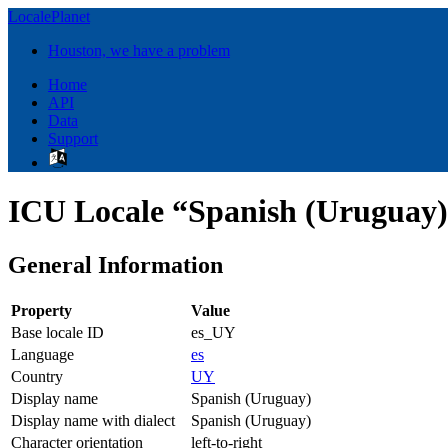
LocalePlanet
Houston, we have a problem
Home
API
Data
Support
ICU Locale “Spanish (Uruguay)
General Information
Property
Value
Base locale ID
es_UY
Language
es
Country
UY
Display name
Spanish (Uruguay)
Display name with dialect
Spanish (Uruguay)
Character orientation
left-to-right