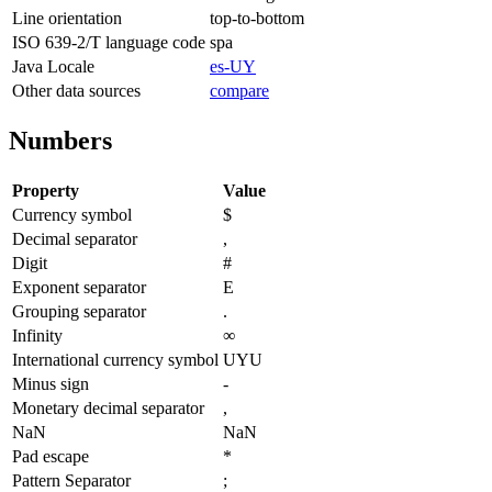
Line orientation
top-to-bottom
ISO 639-2/T language code
spa
Java Locale
es-UY
Other data sources
compare
Numbers
Property
Value
Currency symbol
$
Decimal separator
,
Digit
#
Exponent separator
E
Grouping separator
.
Infinity
∞
International currency symbol
UYU
Minus sign
-
Monetary decimal separator
,
NaN
NaN
Pad escape
*
Pattern Separator
;