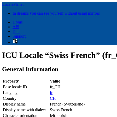
LocalePlanet
In dreams you can see yourself without using mirrors
Home
API
Data
Support
ICU Locale “Swiss French” (fr
General Information
Property
Value
Base locale ID
fr_CH
Language
fr
Country
CH
Display name
French (Switzerland)
Display name with dialect
Swiss French
Character orientation
left-to-right