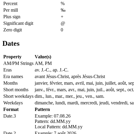
Percent
%
Per mill
‰
Plus sign
+
Significant digit
@
Zero digit
0
Dates
Property
Value(s)
AM/PM Strings
AM, PM
Eras
av. J.-C., ap. J.-C.
Era names
avant Jésus-Christ, après Jésus-Christ
Months
janvier, février, mars, avril, mai, juin, juillet, août
Short months
janv., févr., mars, avr., mai, juin, juil., août, sept., oct
Short weekdays
dim., lun., mar., mer., jeu., ven., sam.
Weekdays
dimanche, lundi, mardi, mercredi, jeudi, vendredi, s
Format
Pattern
Date.3
Example: 07.08.26
Pattern: dd.MM.yy
Local Pattern: dd.MM.yy
Date.2
Example: 7 août 2026