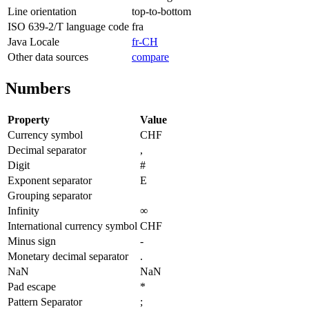
Line orientation
top-to-bottom
ISO 639-2/T language code
fra
Java Locale
fr-CH
Other data sources
compare
Numbers
Property
Value
Currency symbol
CHF
Decimal separator
,
Digit
#
Exponent separator
E
Grouping separator
Infinity
∞
International currency symbol
CHF
Minus sign
-
Monetary decimal separator
.
NaN
NaN
Pad escape
*
Pattern Separator
;