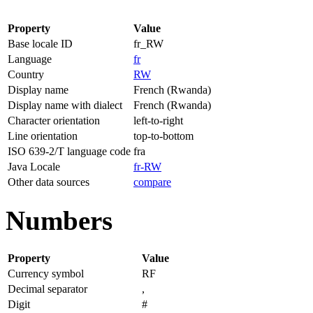
Property
Value
Base locale ID
fr_RW
Language
fr
Country
RW
Display name
French (Rwanda)
Display name with dialect
French (Rwanda)
Character orientation
left-to-right
Line orientation
top-to-bottom
ISO 639-2/T language code
fra
Java Locale
fr-RW
Other data sources
compare
Numbers
Property
Value
Currency symbol
RF
Decimal separator
,
Digit
#