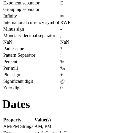
Exponent separator
E
Grouping separator
Infinity
∞
International currency symbol
RWF
Minus sign
-
Monetary decimal separator
,
NaN
NaN
Pad escape
*
Pattern Separator
;
Percent
%
Per mill
‰
Plus sign
+
Significant digit
@
Zero digit
0
Dates
Property
Value(s)
AM/PM Strings
AM, PM
Eras
av. J.-C., ap. J.-C.