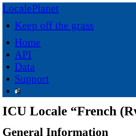
LocalePlanet
Keep off the grass
Home
API
Data
Support
ICU Locale “French (
General Information