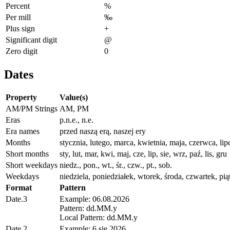
Percent
%
Per mill
‰
Plus sign
+
Significant digit
@
Zero digit
0
Dates
Property
Value(s)
AM/PM Strings
AM, PM
Eras
p.n.e., n.e.
Era names
przed naszą erą, naszej ery
Months
stycznia, lutego, marca, kwietnia, maja, czerwca, lip
Short months
sty, lut, mar, kwi, maj, cze, lip, sie, wrz, paź, lis, gru
Short weekdays
niedz., pon., wt., śr., czw., pt., sob.
Weekdays
niedziela, poniedziałek, wtorek, środa, czwartek, pią
Format
Pattern
Date.3
Example: 06.08.2026
Pattern: dd.MM.y
Local Pattern: dd.MM.y
Date.2
Example: 6 sie 2026