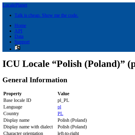
LocalePlanet
Talk is cheap. Show me the code.
Home
API
Data
Support
ICU Locale “Polish (Poland)” (
General Information
Property
Value
Base locale ID
pl_PL
Language
pl
Country
PL
Display name
Polish (Poland)
Display name with dialect
Polish (Poland)
Character orientation
left-to-right