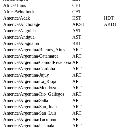
Africa/Tunis
CET
Africa/Windhoek
CAT
America/Adak
HST
HDT
America/Anchorage
AKST
AKDT
America/Anguilla
AST
America/Antigua
AST
America/Araguaina
BRT
America/Argentina/Buenos_Aires
ART
America/Argentina/Catamarca
ART
America/Argentina/ComodRivadavia
ART
America/Argentina/Cordoba
ART
America/Argentina/Jujuy
ART
America/Argentina/La_Rioja
ART
America/Argentina/Mendoza
ART
America/Argentina/Rio_Gallegos
ART
America/Argentina/Salta
ART
America/Argentina/San_Juan
ART
America/Argentina/San_Luis
ART
America/Argentina/Tucuman
ART
America/Argentina/Ushuaia
ART