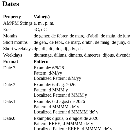
Dates
Property
Value(s)
AM/PM Strings
a. m., p. m.
Eras
aC, dC
Months
de gener, de febrer, de març, d’abril, de maig, de ju
Short months
de gen., de febr., de març, d’abr., de maig, de juny, de
Short weekdays
dg., dl., dt., dc., dj., dv., ds.
Weekdays
diumenge, dilluns, dimarts, dimecres, dijous, divendr
Format
Pattern
Date.3
Example: 6/8/26
Pattern: d/M/yy
Localized Pattern: d/M/yy
Date.2
Example: 6 d’ag. 2026
Pattern: d MMM y
Localized Pattern: d MMM y
Date.1
Example: 6 d’agost de 2026
Pattern: d MMMM 'de' y
Localized Pattern: d MMMM 'de' y
Date.0
Example: dijous, 6 d’agost de 2026
Pattern: EEEE, d MMMM 'de' y
Localized Pattern: EEEE, d MMMM 'de' y