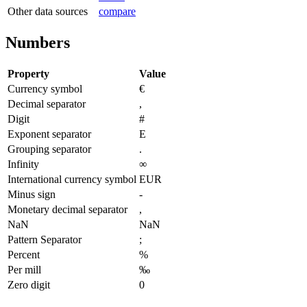
Other data sources
compare
Numbers
Property
Value
Currency symbol
€
Decimal separator
,
Digit
#
Exponent separator
E
Grouping separator
.
Infinity
∞
International currency symbol
EUR
Minus sign
-
Monetary decimal separator
,
NaN
NaN
Pattern Separator
;
Percent
%
Per mill
‰
Zero digit
0