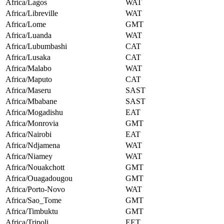
Africa/Lagos
WAT
Africa/Libreville
WAT
Africa/Lome
GMT
Africa/Luanda
WAT
Africa/Lubumbashi
CAT
Africa/Lusaka
CAT
Africa/Malabo
WAT
Africa/Maputo
CAT
Africa/Maseru
SAST
Africa/Mbabane
SAST
Africa/Mogadishu
EAT
Africa/Monrovia
GMT
Africa/Nairobi
EAT
Africa/Ndjamena
WAT
Africa/Niamey
WAT
Africa/Nouakchott
GMT
Africa/Ouagadougou
GMT
Africa/Porto-Novo
WAT
Africa/Sao_Tome
GMT
Africa/Timbuktu
GMT
Africa/Tripoli
EET