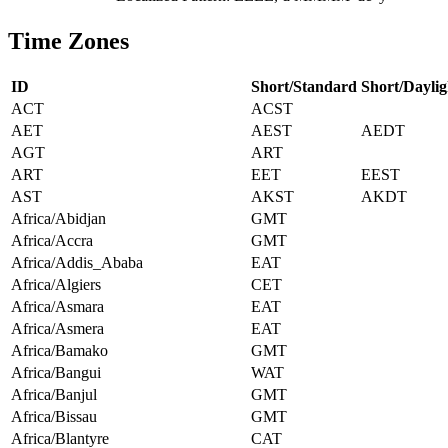
Time Zones
ID
Short/Standard
Short/Daylig
ACT
ACST
AET
AEST
AEDT
AGT
ART
ART
EET
EEST
AST
AKST
AKDT
Africa/Abidjan
GMT
Africa/Accra
GMT
Africa/Addis_Ababa
EAT
Africa/Algiers
CET
Africa/Asmara
EAT
Africa/Asmera
EAT
Africa/Bamako
GMT
Africa/Bangui
WAT
Africa/Banjul
GMT
Africa/Bissau
GMT
Africa/Blantyre
CAT