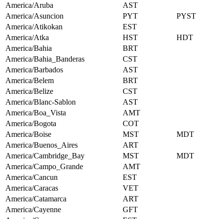
America/Aruba
AST
America/Asuncion
PYT
PYST
America/Atikokan
EST
America/Atka
HST
HDT
America/Bahia
BRT
America/Bahia_Banderas
CST
America/Barbados
AST
America/Belem
BRT
America/Belize
CST
America/Blanc-Sablon
AST
America/Boa_Vista
AMT
America/Bogota
COT
America/Boise
MST
MDT
America/Buenos_Aires
ART
America/Cambridge_Bay
MST
MDT
America/Campo_Grande
AMT
America/Cancun
EST
America/Caracas
VET
America/Catamarca
ART
America/Cayenne
GFT