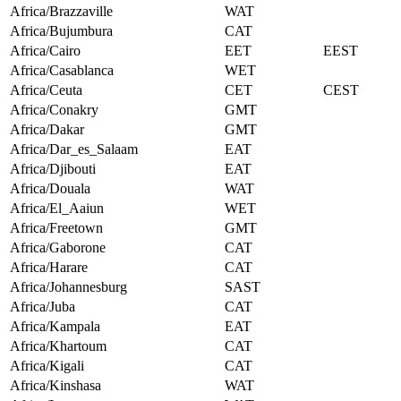
Africa/Brazzaville
WAT
Africa/Bujumbura
CAT
Africa/Cairo
EET
EEST
Africa/Casablanca
WET
Africa/Ceuta
CET
CEST
Africa/Conakry
GMT
Africa/Dakar
GMT
Africa/Dar_es_Salaam
EAT
Africa/Djibouti
EAT
Africa/Douala
WAT
Africa/El_Aaiun
WET
Africa/Freetown
GMT
Africa/Gaborone
CAT
Africa/Harare
CAT
Africa/Johannesburg
SAST
Africa/Juba
CAT
Africa/Kampala
EAT
Africa/Khartoum
CAT
Africa/Kigali
CAT
Africa/Kinshasa
WAT