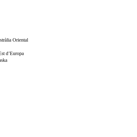
tràlia Oriental
’Est d’Europa
aska