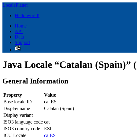
LocalePlanet
Hello world!
Home
API
Data
Support
Java Locale “Catalan (Spain)” 
General Information
Property
Value
Base locale ID
ca_ES
Display name
Catalan (Spain)
Display variant
ISO3 language code
cat
ISO3 country code
ESP
ICU Locale
ca-ES