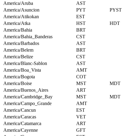
America/Aruba
AST
America/Asuncion
PYT
PYST
America/Atikokan
EST
America/Atka
HST
HDT
America/Bahia
BRT
America/Bahia_Banderas
CST
America/Barbados
AST
America/Belem
BRT
America/Belize
CST
America/Blanc-Sablon
AST
America/Boa_Vista
AMT
America/Bogota
COT
America/Boise
MST
MDT
America/Buenos_Aires
ART
America/Cambridge_Bay
MST
MDT
America/Campo_Grande
AMT
America/Cancun
EST
America/Caracas
VET
America/Catamarca
ART
America/Cayenne
GFT