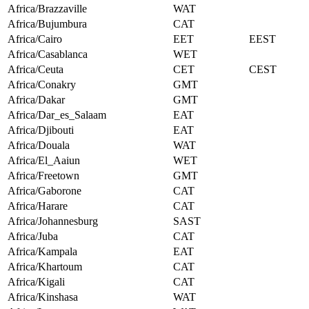
Africa/Brazzaville
WAT
Africa/Bujumbura
CAT
Africa/Cairo
EET
EEST
Africa/Casablanca
WET
Africa/Ceuta
CET
CEST
Africa/Conakry
GMT
Africa/Dakar
GMT
Africa/Dar_es_Salaam
EAT
Africa/Djibouti
EAT
Africa/Douala
WAT
Africa/El_Aaiun
WET
Africa/Freetown
GMT
Africa/Gaborone
CAT
Africa/Harare
CAT
Africa/Johannesburg
SAST
Africa/Juba
CAT
Africa/Kampala
EAT
Africa/Khartoum
CAT
Africa/Kigali
CAT
Africa/Kinshasa
WAT