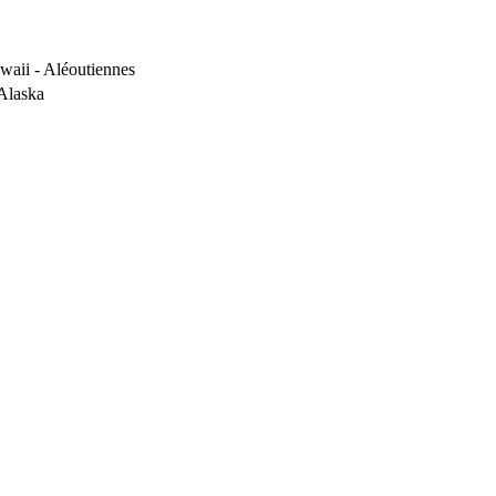
waii - Aléoutiennes
’Alaska