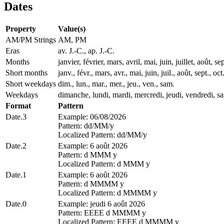
Dates
Property
Value(s)
AM/PM Strings
AM, PM
Eras
av. J.-C., ap. J.-C.
Months
janvier, février, mars, avril, mai, juin, juillet, août
Short months
janv., févr., mars, avr., mai, juin, juil., août, sept., oct
Short weekdays
dim., lun., mar., mer., jeu., ven., sam.
Weekdays
dimanche, lundi, mardi, mercredi, jeudi, vendredi, s
Format
Pattern
Date.3
Example: 06/08/2026
Pattern: dd/MM/y
Localized Pattern: dd/MM/y
Date.2
Example: 6 août 2026
Pattern: d MMM y
Localized Pattern: d MMM y
Date.1
Example: 6 août 2026
Pattern: d MMMM y
Localized Pattern: d MMMM y
Date.0
Example: jeudi 6 août 2026
Pattern: EEEE d MMMM y
Localized Pattern: EEEE d MMMM y