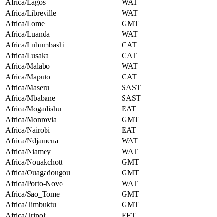
Africa/Lagos
WAT
Africa/Libreville
WAT
Africa/Lome
GMT
Africa/Luanda
WAT
Africa/Lubumbashi
CAT
Africa/Lusaka
CAT
Africa/Malabo
WAT
Africa/Maputo
CAT
Africa/Maseru
SAST
Africa/Mbabane
SAST
Africa/Mogadishu
EAT
Africa/Monrovia
GMT
Africa/Nairobi
EAT
Africa/Ndjamena
WAT
Africa/Niamey
WAT
Africa/Nouakchott
GMT
Africa/Ouagadougou
GMT
Africa/Porto-Novo
WAT
Africa/Sao_Tome
GMT
Africa/Timbuktu
GMT
Africa/Tripoli
EET