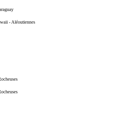
Paraguay
waii - Aléoutiennes
 Rocheuses
 Rocheuses