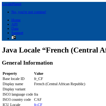
LocalePlanet
No, you're not coming!
Home
API
Data
Support
Java Locale “French (Central A
General Information
Property
Value
Base locale ID
fr_CF
Display name
French (Central African Republic)
Display variant
ISO3 language code
fra
ISO3 country code
CAF
ICU Locale
fr-CF