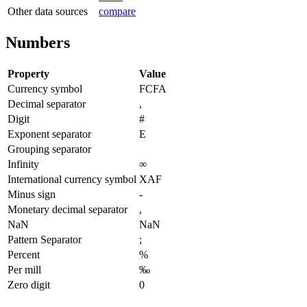
Other data sources
compare
Numbers
Property
Value
Currency symbol
FCFA
Decimal separator
,
Digit
#
Exponent separator
E
Grouping separator
Infinity
∞
International currency symbol
XAF
Minus sign
-
Monetary decimal separator
,
NaN
NaN
Pattern Separator
;
Percent
%
Per mill
‰
Zero digit
0