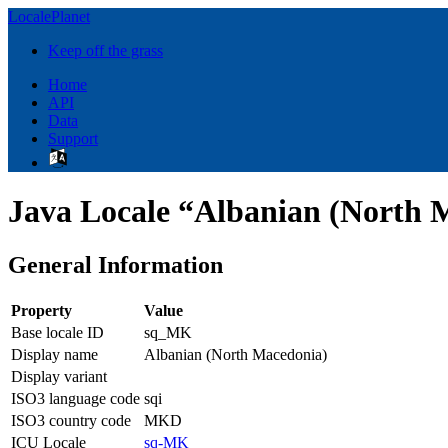
LocalePlanet
Keep off the grass
Home
API
Data
Support
Java Locale “Albanian (North 
General Information
Property
Value
Base locale ID
sq_MK
Display name
Albanian (North Macedonia)
Display variant
ISO3 language code
sqi
ISO3 country code
MKD
ICU Locale
sq-MK