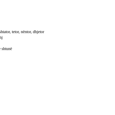
shtator, tetor, nëntor, dhjetor
hj
e shtunë