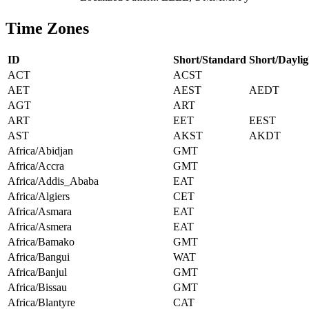
Time Zones
ID
Short/Standard
Short/Daylig
ACT
ACST
AET
AEST
AEDT
AGT
ART
ART
EET
EEST
AST
AKST
AKDT
Africa/Abidjan
GMT
Africa/Accra
GMT
Africa/Addis_Ababa
EAT
Africa/Algiers
CET
Africa/Asmara
EAT
Africa/Asmera
EAT
Africa/Bamako
GMT
Africa/Bangui
WAT
Africa/Banjul
GMT
Africa/Bissau
GMT
Africa/Blantyre
CAT