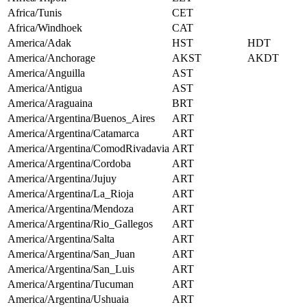
Africa/Tunis
CET
Africa/Windhoek
CAT
America/Adak
HST
HDT
America/Anchorage
AKST
AKDT
America/Anguilla
AST
America/Antigua
AST
America/Araguaina
BRT
America/Argentina/Buenos_Aires
ART
America/Argentina/Catamarca
ART
America/Argentina/ComodRivadavia
ART
America/Argentina/Cordoba
ART
America/Argentina/Jujuy
ART
America/Argentina/La_Rioja
ART
America/Argentina/Mendoza
ART
America/Argentina/Rio_Gallegos
ART
America/Argentina/Salta
ART
America/Argentina/San_Juan
ART
America/Argentina/San_Luis
ART
America/Argentina/Tucuman
ART
America/Argentina/Ushuaia
ART