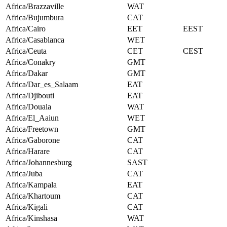
Africa/Brazzaville
WAT
Africa/Bujumbura
CAT
Africa/Cairo
EET
EEST
Africa/Casablanca
WET
Africa/Ceuta
CET
CEST
Africa/Conakry
GMT
Africa/Dakar
GMT
Africa/Dar_es_Salaam
EAT
Africa/Djibouti
EAT
Africa/Douala
WAT
Africa/El_Aaiun
WET
Africa/Freetown
GMT
Africa/Gaborone
CAT
Africa/Harare
CAT
Africa/Johannesburg
SAST
Africa/Juba
CAT
Africa/Kampala
EAT
Africa/Khartoum
CAT
Africa/Kigali
CAT
Africa/Kinshasa
WAT