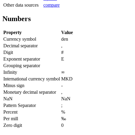
Other data sources
compare
Numbers
Property
Value
Currency symbol
den
Decimal separator
,
Digit
#
Exponent separator
E
Grouping separator
Infinity
∞
International currency symbol
MKD
Minus sign
-
Monetary decimal separator
,
NaN
NaN
Pattern Separator
;
Percent
%
Per mill
‰
Zero digit
0