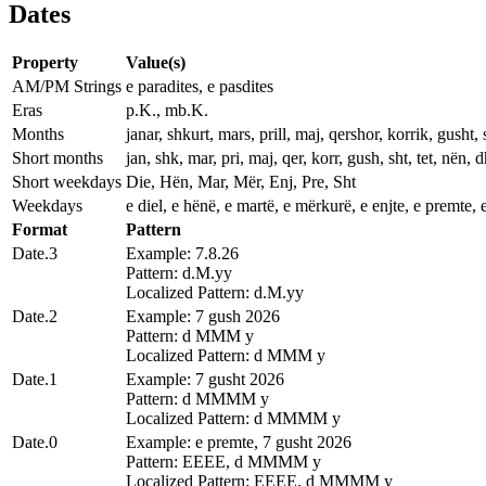
Dates
Property
Value(s)
AM/PM Strings
e paradites, e pasdites
Eras
p.K., mb.K.
Months
janar, shkurt, mars, prill, maj, qershor, korrik, gusht, 
Short months
jan, shk, mar, pri, maj, qer, korr, gush, sht, tet, nën, d
Short weekdays
Die, Hën, Mar, Mër, Enj, Pre, Sht
Weekdays
e diel, e hënë, e martë, e mërkurë, e enjte, e premte, 
Format
Pattern
Date.3
Example: 7.8.26
Pattern: d.M.yy
Localized Pattern: d.M.yy
Date.2
Example: 7 gush 2026
Pattern: d MMM y
Localized Pattern: d MMM y
Date.1
Example: 7 gusht 2026
Pattern: d MMMM y
Localized Pattern: d MMMM y
Date.0
Example: e premte, 7 gusht 2026
Pattern: EEEE, d MMMM y
Localized Pattern: EEEE, d MMMM y