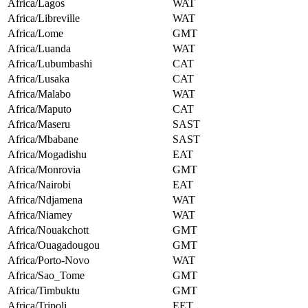
Africa/Lagos
WAT
Africa/Libreville
WAT
Africa/Lome
GMT
Africa/Luanda
WAT
Africa/Lubumbashi
CAT
Africa/Lusaka
CAT
Africa/Malabo
WAT
Africa/Maputo
CAT
Africa/Maseru
SAST
Africa/Mbabane
SAST
Africa/Mogadishu
EAT
Africa/Monrovia
GMT
Africa/Nairobi
EAT
Africa/Ndjamena
WAT
Africa/Niamey
WAT
Africa/Nouakchott
GMT
Africa/Ouagadougou
GMT
Africa/Porto-Novo
WAT
Africa/Sao_Tome
GMT
Africa/Timbuktu
GMT
Africa/Tripoli
EET