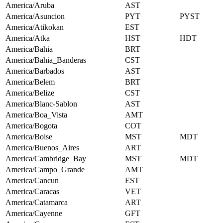
America/Aruba
AST
America/Asuncion
PYT
PYST
America/Atikokan
EST
America/Atka
HST
HDT
America/Bahia
BRT
America/Bahia_Banderas
CST
America/Barbados
AST
America/Belem
BRT
America/Belize
CST
America/Blanc-Sablon
AST
America/Boa_Vista
AMT
America/Bogota
COT
America/Boise
MST
MDT
America/Buenos_Aires
ART
America/Cambridge_Bay
MST
MDT
America/Campo_Grande
AMT
America/Cancun
EST
America/Caracas
VET
America/Catamarca
ART
America/Cayenne
GFT