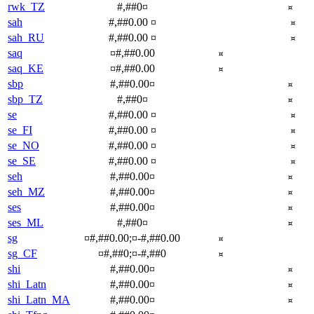
rwk_TZ
#,##0¤
¤
sah
#,##0.00 ¤
¤
sah_RU
#,##0.00 ¤
¤
saq
¤#,##0.00
¤
saq_KE
¤#,##0.00
¤
sbp
#,##0.00¤
¤
sbp_TZ
#,##0¤
¤
se
#,##0.00 ¤
¤
se_FI
#,##0.00 ¤
¤
se_NO
#,##0.00 ¤
¤
se_SE
#,##0.00 ¤
¤
seh
#,##0.00¤
¤
seh_MZ
#,##0.00¤
¤
ses
#,##0.00¤
¤
ses_ML
#,##0¤
¤
sg
¤#,##0.00;¤-#,##0.00
¤
sg_CF
¤#,##0;¤-#,##0
¤
shi
#,##0.00¤
¤
shi_Latn
#,##0.00¤
¤
shi_Latn_MA
#,##0.00¤
¤