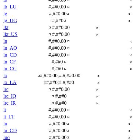
¤
lb_LU
#,##0.00 ¤
¤
lg
#,##0.00¤
¤
lg_UG
#,##0¤
¤
lkt
¤ #,##0.00
¤
lkt_US
¤ #,##0.00
¤
ln
#,##0.00 ¤
¤
ln_AO
#,##0.00 ¤
¤
ln_CD
#,##0.00 ¤
¤
ln_CF
#,##0 ¤
¤
ln_CG
#,##0 ¤
¤
lo
¤#,##0.00;¤-#,##0.00
¤
lo_LA
¤#,##0;¤-#,##0
¤
lrc
¤ #,##0.00
¤
lrc_IQ
¤ #,##0
¤
lrc_IR
¤ #,##0
¤
lt
#,##0.00 ¤
¤
lt_LT
#,##0.00 ¤
¤
lu
#,##0.00¤
¤
lu_CD
#,##0.00¤
¤
luo
#,##0.00¤
¤