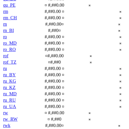
qu_PE
¤ #,##0.00
¤
rm
#,##0.00 ¤
¤
rm_CH
#,##0.00 ¤
¤
rn
#,##0.00¤
¤
rn_BI
#,##0¤
¤
ro
#,##0.00 ¤
¤
ro_MD
#,##0.00 ¤
¤
ro_RO
#,##0.00 ¤
¤
rof
¤#,##0.00
¤
rof_TZ
¤#,##0
¤
ru
#,##0.00 ¤
¤
ru_BY
#,##0.00 ¤
¤
ru_KG
#,##0.00 ¤
¤
ru_KZ
#,##0.00 ¤
¤
ru_MD
#,##0.00 ¤
¤
ru_RU
#,##0.00 ¤
¤
ru_UA
#,##0.00 ¤
¤
rw
¤ #,##0.00
¤
rw_RW
¤ #,##0
¤
rwk
#,##0.00¤
¤