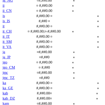
ig_NG
¤#,##0.00
¤
ii
¤ #,##0.00
¤
ii_CN
¤ #,##0.00
¤
is
#,##0.00 ¤
¤
is_IS
#,##0 ¤
¤
it
#,##0.00 ¤
¤
it_CH
¤ #,##0.00;¤-#,##0.00
¤
it_IT
#,##0.00 ¤
¤
it_SM
#,##0.00 ¤
¤
it_VA
#,##0.00 ¤
¤
ja
¤#,##0.00
¤
ja_JP
¤#,##0
¤
jgo
¤ #,##0.00
¤
jgo_CM
¤ #,##0
¤
jmc
¤#,##0.00
¤
jmc_TZ
¤#,##0
¤
ka
#,##0.00 ¤
¤
ka_GE
#,##0.00 ¤
¤
kab
#,##0.00¤
¤
kab_DZ
#,##0.00¤
¤
kam
¤#,##0.00
¤