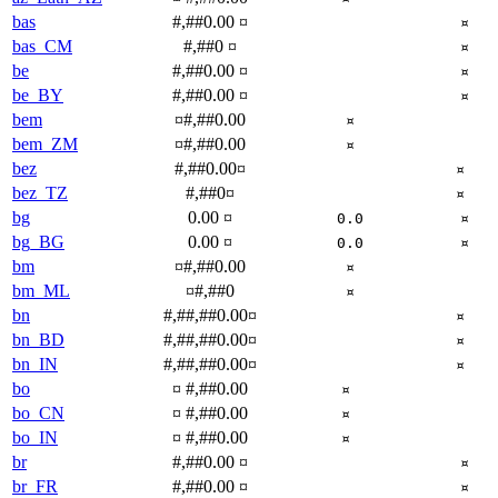
bas
#,##0.00 ¤
¤
bas_CM
#,##0 ¤
¤
be
#,##0.00 ¤
¤
be_BY
#,##0.00 ¤
¤
bem
¤#,##0.00
¤
bem_ZM
¤#,##0.00
¤
bez
#,##0.00¤
¤
bez_TZ
#,##0¤
¤
bg
0.00 ¤
0.0
¤
bg_BG
0.00 ¤
0.0
¤
bm
¤#,##0.00
¤
bm_ML
¤#,##0
¤
bn
#,##,##0.00¤
¤
bn_BD
#,##,##0.00¤
¤
bn_IN
#,##,##0.00¤
¤
bo
¤ #,##0.00
¤
bo_CN
¤ #,##0.00
¤
bo_IN
¤ #,##0.00
¤
br
#,##0.00 ¤
¤
br_FR
#,##0.00 ¤
¤