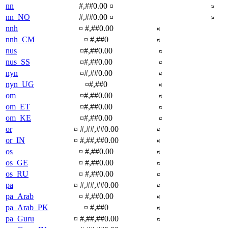
nn
#,##0.00 ¤
¤
nn_NO
#,##0.00 ¤
¤
nnh
¤ #,##0.00
¤
nnh_CM
¤ #,##0
¤
nus
¤#,##0.00
¤
nus_SS
¤#,##0.00
¤
nyn
¤#,##0.00
¤
nyn_UG
¤#,##0
¤
om
¤#,##0.00
¤
om_ET
¤#,##0.00
¤
om_KE
¤#,##0.00
¤
or
¤ #,##,##0.00
¤
or_IN
¤ #,##,##0.00
¤
os
¤ #,##0.00
¤
os_GE
¤ #,##0.00
¤
os_RU
¤ #,##0.00
¤
pa
¤ #,##,##0.00
¤
pa_Arab
¤ #,##0.00
¤
pa_Arab_PK
¤ #,##0
¤
pa_Guru
¤ #,##,##0.00
¤