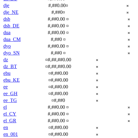
dje
#,##0.00¤
¤
dje_NE
#,##0¤
¤
dsb
#,##0.00 ¤
¤
dsb_DE
#,##0.00 ¤
¤
dua
#,##0.00 ¤
¤
dua_CM
#,##0 ¤
¤
dyo
#,##0.00 ¤
¤
dyo_SN
#,##0 ¤
¤
dz
¤#,##,##0.00
¤
dz_BT
¤#,##,##0.00
¤
ebu
¤#,##0.00
¤
ebu_KE
¤#,##0.00
¤
ee
¤#,##0.00
¤
ee_GH
¤#,##0.00
¤
ee_TG
¤#,##0
¤
el
#,##0.00 ¤
¤
el_CY
#,##0.00 ¤
¤
el_GR
#,##0.00 ¤
¤
en
¤#,##0.00
¤
en_001
¤#,##0.00
¤