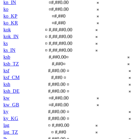
kn_IN
¤#,##0.00
¤
ko
¤#,##0.00
¤
ko_KP
¤#,##0
¤
ko_KR
¤#,##0
¤
kok
¤ #,##,##0.00
¤
kok_IN
¤ #,##,##0.00
¤
ks
¤ #,##,##0.00
¤
ks_IN
¤ #,##,##0.00
¤
ksb
#,##0.00¤
¤
ksb_TZ
#,##0¤
¤
ksf
#,##0.00 ¤
¤
ksf_CM
#,##0 ¤
¤
ksh
#,##0.00 ¤
¤
ksh_DE
#,##0.00 ¤
¤
kw
¤#,##0.00
¤
kw_GB
¤#,##0.00
¤
ky
#,##0.00 ¤
¤
ky_KG
#,##0.00 ¤
¤
lag
¤ #,##0.00
¤
lag_TZ
¤ #,##0
¤
lb
#,##0.00 ¤