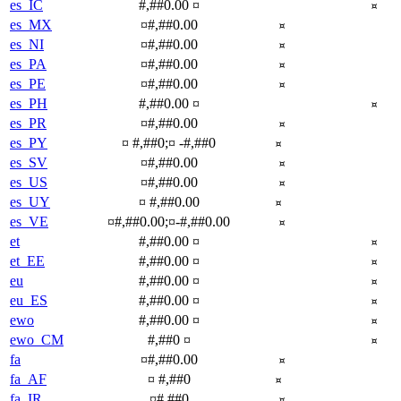
es_IC
#,##0.00 ¤
¤
es_MX
¤#,##0.00
¤
es_NI
¤#,##0.00
¤
es_PA
¤#,##0.00
¤
es_PE
¤#,##0.00
¤
es_PH
#,##0.00 ¤
¤
es_PR
¤#,##0.00
¤
es_PY
¤ #,##0;¤ -#,##0
¤
es_SV
¤#,##0.00
¤
es_US
¤#,##0.00
¤
es_UY
¤ #,##0.00
¤
es_VE
¤#,##0.00;¤-#,##0.00
¤
et
#,##0.00 ¤
¤
et_EE
#,##0.00 ¤
¤
eu
#,##0.00 ¤
¤
eu_ES
#,##0.00 ¤
¤
ewo
#,##0.00 ¤
¤
ewo_CM
#,##0 ¤
¤
fa
‎¤#,##0.00
‎¤
fa_AF
¤ #,##0
¤
fa_IR
‎¤#,##0
‎¤