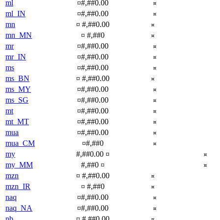
ml
¤#,##0.00
¤
ml_IN
¤#,##0.00
¤
mn
¤ #,##0.00
¤
mn_MN
¤ #,##0
¤
mr
¤#,##0.00
¤
mr_IN
¤#,##0.00
¤
ms
¤#,##0.00
¤
ms_BN
¤ #,##0.00
¤
ms_MY
¤#,##0.00
¤
ms_SG
¤#,##0.00
¤
mt
¤#,##0.00
¤
mt_MT
¤#,##0.00
¤
mua
¤#,##0.00
¤
mua_CM
¤#,##0
¤
my
#,##0.00 ¤
¤
my_MM
#,##0 ¤
¤
mzn
¤ #,##0.00
¤
mzn_IR
¤ #,##0
¤
naq
¤#,##0.00
¤
naq_NA
¤#,##0.00
¤
nb
¤ #,##0.00
¤