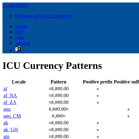
LocalePlanet
Houston, we have a problem
Home
API
Data
Support
ICU Currency Patterns
Locale
Pattern
Positive prefix
Positive suff
af
¤#,##0.00
¤
af_NA
¤#,##0.00
¤
af_ZA
¤#,##0.00
¤
agq
#,##0.00¤
¤
agq_CM
#,##0¤
¤
ak
¤#,##0.00
¤
ak_GH
¤#,##0.00
¤
am
¤#,##0.00
¤