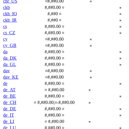
chr_US
¤#,##0.00
¤
ckb
#,##0.00 ¤
¤
ckb_IQ
#,##0 ¤
¤
ckb_IR
#,##0 ¤
¤
cs
#,##0.00 ¤
¤
cs_CZ
#,##0.00 ¤
¤
cy
¤#,##0.00
¤
cy_GB
¤#,##0.00
¤
da
#,##0.00 ¤
¤
da_DK
#,##0.00 ¤
¤
da_GL
#,##0.00 ¤
¤
dav
¤#,##0.00
¤
dav_KE
¤#,##0.00
¤
de
#,##0.00 ¤
¤
de_AT
¤ #,##0.00
¤
de_BE
#,##0.00 ¤
¤
de_CH
¤ #,##0.00;¤-#,##0.00
¤
de_DE
#,##0.00 ¤
¤
de_IT
#,##0.00 ¤
¤
de_LI
¤ #,##0.00
¤
de_LU
#,##0.00 ¤
¤