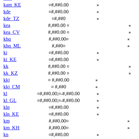
kam_KE
¤#,##0.00
¤
kde
¤#,##0.00
¤
kde_TZ
¤#,##0
¤
kea
#,##0.00 ¤
¤
kea_CV
#,##0.00 ¤
¤
khq
#,##0.00¤
¤
khq_ML
#,##0¤
¤
ki
¤#,##0.00
¤
ki_KE
¤#,##0.00
¤
kk
#,##0.00 ¤
¤
kk_KZ
#,##0.00 ¤
¤
kkj
¤ #,##0.00
¤
kkj_CM
¤ #,##0
¤
kl
¤#,##0.00;¤-#,##0.00
¤
kl_GL
¤#,##0.00;¤-#,##0.00
¤
kln
¤#,##0.00
¤
kln_KE
¤#,##0.00
¤
km
#,##0.00¤
¤
km_KH
#,##0.00¤
¤
kn
¤#,##0.00
¤