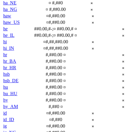
ha_NE
¤ #,##0
¤
ha_NG
¤ #,##0.00
¤
haw
¤#,##0.00
¤
haw_US
¤#,##0.00
¤
he
‏#,##0.00 ¤;‏-#,##0.00 ¤
¤
he_IL
‏#,##0.00 ¤;‏-#,##0.00 ¤
¤
hi
¤#,##,##0.00
¤
hi_IN
¤#,##,##0.00
¤
hr
#,##0.00 ¤
¤
hr_BA
#,##0.00 ¤
¤
hr_HR
#,##0.00 ¤
¤
hsb
#,##0.00 ¤
¤
hsb_DE
#,##0.00 ¤
¤
hu
#,##0.00 ¤
¤
hu_HU
#,##0.00 ¤
¤
hy
#,##0.00 ¤
¤
hy_AM
#,##0 ¤
¤
id
¤#,##0.00
¤
id_ID
¤#,##0
¤
ig
¤#,##0.00
¤